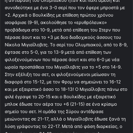
η αντίδραση του Ολυμπιακού ήταν και πάλι άμεση και
συνοδεύτηκε με ένα 3-0 σερί που τον έφερε μπροστά με
+2. Αρχικά ο Βουλκίδης με επίθεση πρώτου χρόνου
ισοφάρισε (9-9), ακολούθησε το «ερυθρόλευκο»
προβάδισμα στο 10-9, μετά από επίθεση του Στερν που
πέρασε άουτ και το +3 με δυο διαδοχικούς άσσους του
Νίκολα Μιγιαΐλοβιτς. Το σερί του Ολυμπιακού, από το 8-9,
έφτασε στο 5-0, για το 13-9 μετά από επίθεση των
φιλοξενούμενων που πέρασε άουτ και στο 6-0 με νέα
ωραία προσπάθεια του Μιγιαΐλοβιτς για το +5 στο 14-9.
Στην εξέλιξη του σετ, οι φιλοξενούμενοι μείωσαν τη
διαφορά στο 15-12, με τον Φρομ να σημειώνει το 16-12
και με εξαιρετικό άσσο το 18-13! Ο Μιγιαΐλοβιτς πάνω στο
φιλέ έγραψε το 20-15 και ο Βουλκίδης με εξαιρετικό
μπλοκ έδωσε τον αέρα του +6 (21-15) σε ένα κρίσιμο
σημείο του σετ. Η ομάδα της Σύρου αντέδρασε
μειώνοντας σε 21-17, αλλά ο Μιγιαΐλοβιτς έδωσε ξανά τη
λύση γράφοντας το 22-17. Μετά από φάση διαρκείας, ο