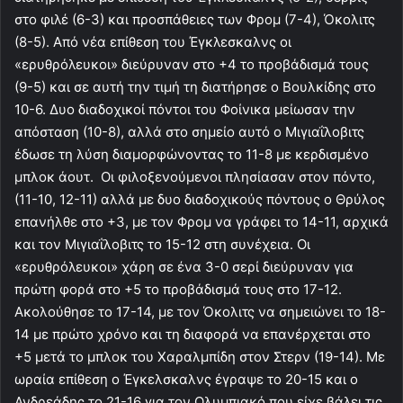
στο φιλέ (6-3) και προσπάθειες των Φρομ (7-4), Όκολιτς
(8-5). Από νέα επίθεση του Έγκλεσκαλνς οι
«ερυθρόλευκοι» διεύρυναν στο +4 το προβάδισμά τους
(9-5) και σε αυτή την τιμή τη διατήρησε ο Βουλκίδης στο
10-6. Δυο διαδοχικοί πόντοι του Φοίνικα μείωσαν την
απόσταση (10-8), αλλά στο σημείο αυτό ο Μιγιαΐλοβιτς
έδωσε τη λύση διαμορφώνοντας το 11-8 με κερδισμένο
μπλοκ άουτ. Οι φιλοξενούμενοι πλησίασαν στον πόντο,
(11-10, 12-11) αλλά με δυο διαδοχικούς πόντους ο Θρύλος
επανήλθε στο +3, με τον Φρομ να γράφει το 14-11, αρχικά
και τον Μιγιαΐλοβιτς το 15-12 στη συνέχεια. Οι
«ερυθρόλευκοι» χάρη σε ένα 3-0 σερί διεύρυναν για
πρώτη φορά στο +5 το προβάδισμά τους στο 17-12.
Ακολούθησε το 17-14, με τον Όκολιτς να σημειώνει το 18-
14 με πρώτο χρόνο και τη διαφορά να επανέρχεται στο
+5 μετά το μπλοκ του Χαραλμπίδη στον Στερν (19-14). Με
ωραία επίθεση ο Έγκελσκαλνς έγραψε το 20-15 και ο
Ανδρεάδης το 21-16 για τον Ολυμπιακό που είχε βάλει τις