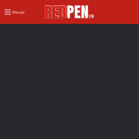
Μενού