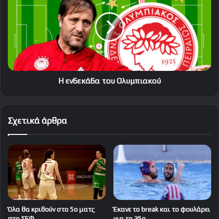
του
Ολυμπιακού
Η ενδεκάδα του Ολυμπιακού
Σχετικά άρθρα
Όλα θα κριθούν στο 5ο ματς
Έκανε το break και το φουλάρει
στο ΣΕΦ
για το 35ο