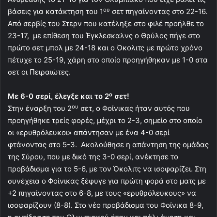
ου
βάσεις για κατάκτηση του 1
σετ πηγαίνοντας στο 22-16.
Από σερβίς του Στερν που κατέληξε στο φιλέ προήλθε το
23-17, με επίθεση του Έγκλεσκαλνς ο Θρύλος πήγε στο
πρώτο σετ μπολ με 24-18 και ο Όκολιτς με πρώτο χρόνο
πέτυχε το 25-19, χάρη στο οποίο προηγήθηκαν με 1-0 στα
σετ οι Πειραιώτες.
ο
Με 6-0 σερί, έλεγξε και το 2
σετ!
ου
Στην έναρξη του 2
σετ, ο Φοίνικας ήταν αυτός που
προηγήθηκε τρείς φορές, μέχρι το 2-3, σημείο στο οποίο
οι «ερυθρόλευκοι» απάντησαν με ένα 4-0 σερί
φτάνοντας στο 5-3. Ακολούθησε η απάντηση της ομάδας
της Σύρου, που με δικό της 3-0 σερί, ανέκτησε το
προβάδισμα για το 5-6, με τον Όκολιτς να ισοφαρίζει. Στη
συνέχεια ο Φοίνικας ξέφυγε για πρώτη φορά στο ματς με
+2 πηγαίνοντας στο 6-8, με τους «ερυθρόλευκους» να
ισοφαρίζουν (8-8). Στο νέο προβάδισμα του Φοίνικα 8-9,