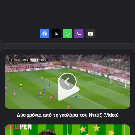
Δύο
χρόνια
από
τη
γκολάρα
του
Ντιάζ
(Video)
Δύο χρόνια από τη γκολάρα του Ντιάζ (Video)
Η
ενδεκάδα