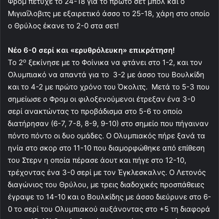
Φρομ πέτυχε το 24-18 για το πρώτο σετ μπολ και ο
Μιγιαΐλοβιτς με εξαιρετικό άσσο το 25-18, χάρη στο οποίο
ο Θρύλος έκανε το 2-0 στα σετ!
Νέο 6-0 σερί και «ερυθρόλευκη» επικράτηση!
ο
Το 2
ξεκίνησε με το Φοίνικα να φτάνει στο 1-2, και τον
Ολυμπιακό να απαντά για το 3-2 με άσσο του Βουλκίδη
και το 4-2 με πρώτο χρόνο του Όκολιτς. Μετά το 5-3 που
σημείωσε ο Φρομ οι φιλοξενούμενοι έτρεξαν ένα 3-0
σερί ανακτώντας το προβάδισμα στο 5-6 το οποίο
διατήρησαν (6-7, 7-8, 8-9, 9-10) στο σημείο που πήγαιναν
πόντο πόντο οι δυο ομάδες. Ο Ολυμπιακός πήρε ξανά τα
ηνία στο σκορ στο 11-10 που διαμορφώθηκε από επίθεση
του Στερν η οποία πέρασε άουτ και πήγε στο 12-10,
τρέχοντας ένα 3-0 σερί με τον Έγκλεσκαλνς. Ο Λετονός
διαγώνιος του Θρύλου, με τρεις διαδοχικές προσπάθειες
έγραψε το 14-10 και ο Βουλκίδης με άσσο διεύρυνε στο 6-
0 το σερί του Ολυμπιακού αυξάνοντας στο +5 τη διαφορά