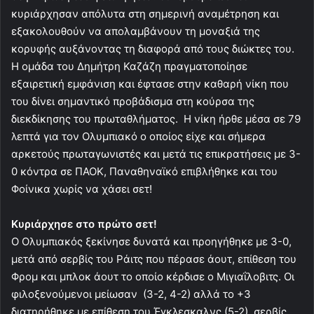
κυριάρχησαν απόλυτα στη σημερινή αναμέτρηση και
εξακολουθούν να απολαμβάνουν τη μοναξιά της
κορυφής αυξάνοντας τη διαφορά από τους διώκτες του.
Η ομάδα του Δημήτρη Καζάζη πραγματοποίησε
εξαιρετική εμφάνιση και έφτασε στην καθαρή νίκη που
του δίνει σημαντικό προβάδισμα στη κούρσα της
διεκδίκησης του πρωταθλήματος. Η νίκη ήρθε μέσα σε 79
λεπτά για τον Ολυμπιακό ο οποίος είχε και σήμερα
αρκετούς πρωταγωνιστές και μετά τις επικρατήσεις με 3-
0 κόντρα σε ΠΑΟΚ, Παναθηναϊκό επιβλήθηκε και του
Φοίνικα χωρίς να χάσει σετ!
Κυριάρχησε στο πρώτο σετ!
Ο Ολυμπιακός ξεκίνησε δυνατά και προηγήθηκε με 3-0,
μετά από σερβίς του Ράιτς που πέρασε άουτ, επίθεση του
Φρομ και μπλοκ άουτ το οποίο κέρδισε ο Μιγιαΐλοβιτς. Οι
φιλοξενούμενοι μείωσαν (3-2, 4-2) αλλά το +3
διατηρήθηκε με επίθεση του Έγκλεσκαλνς (5-2), σερβίς