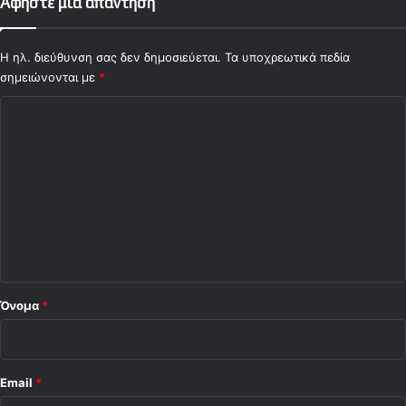
Αφήστε μια απάντηση
Η ηλ. διεύθυνση σας δεν δημοσιεύεται.
Τα υποχρεωτικά πεδία
σημειώνονται με
*
Σ
χ
ό
λ
ι
ο
*
Όνομα
*
Email
*