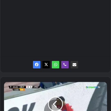
Tα
highlights
του
Ολυμπιακός
-
Αϊντχόφεν