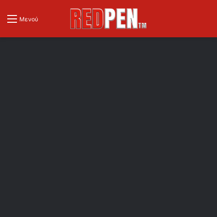
Μενού