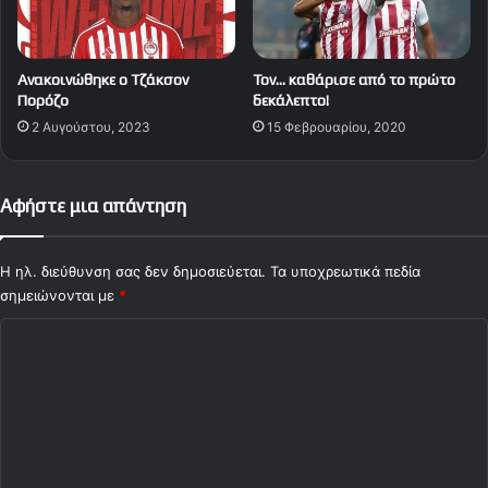
Ανακοινώθηκε ο Τζάκσον
Τον… καθάρισε από το πρώτο
Πορόζο
δεκάλεπτο!
2 Αυγούστου, 2023
15 Φεβρουαρίου, 2020
Αφήστε μια απάντηση
Η ηλ. διεύθυνση σας δεν δημοσιεύεται.
Τα υποχρεωτικά πεδία
σημειώνονται με
*
Σ
χ
ό
λ
ι