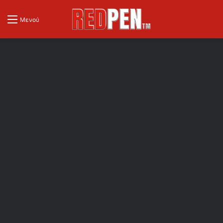
Μενού