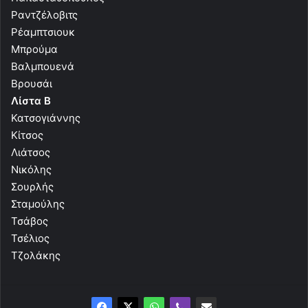
Ραντζέλοβιτς
Ρέαμπτσιουκ
Μπρούμα
Βαλμπουενά
Βρουσάι
Λίστα Β
Κατσογιάννης
Κίτσος
Λιάτσος
Νικόλης
Σουρλής
Σταμούλης
Τσάβος
Τσέλιος
Τζολάκης