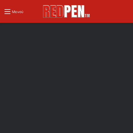
Μενού