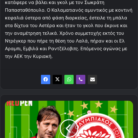
κατάφερε να βάλει και γκολ με τον Σωκράτη
Παπασταθόπουλο. Ο Καλαματιανός αμυντικός με κοντινή
κεφαλιά ύστερα από φάση διαρκείας, έστειλε τη μπάλα
στα δίχτυα του Αστέρα και ήταν το γκολ που έκρινε και
την αναμέτρηση τελικά. Χρόνο συμμετοχής εκτός του
Ντρέγκερ που πήρε τη θέση του Λαλά, πήραν και οι Ελ
Αραμπι, Εμβιλά και Ραντζέλοβιτς. Επόμενος αγώνας με
την ΑΕΚ την Κυριακή.
Η
ενδεκάδα
του
Ολυμπιακού