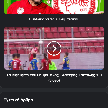
Η ενδεκάδα του Ολυμπιακού
Τα
highlights
του
Ολυμπιακός
-
Αστέρας
Τρίπολης
1-
0
(video)
Τα highlights του Ολυμπιακός - Αστέρας Τρίπολης 1-0
(video)
Σχετικά άρθρα