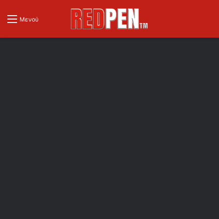
Μενού