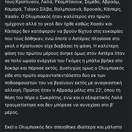
τους:Κρίστινσον, Λαλά, Ρέαμπτσιουκ, Σεμέδο, Αβραάμ,
Καμαρά, Τιάγκο Σίλβα, Βαλμπουενά, Βρουσάι, Κάιπερς,
Χασάν. Ο Ολυμπιακός ήταν καλύτερος στο πρώτο
ημίχρονο αλλά το γκολ δεν ήρθε καθώς Χασάν και
Κάιπερς δεν κατάφεραν να βρούν δίχτυα στις ευκαιρίες
που τους δόθηκαν, ενώ όποτε ο Αστέρας πλησίασε στο
γκολ ο Κρίστινσον είχε διαβάσει τη φάση. Η καλύτερη
φάση του πρώτου μέρους άνηκε όμως στον Αστέρα όταν
σε πολύ ωραία ενέργεια του Γκόμες η μπάλα βρήκε στο
δοκάρι και πέρασε εκτός. Δυστυχώς ομως ο Ολυμπιακός
είδε στο πρώτο σαρανταπεντάλεπτο δύο εκ των
ποδοσφαιιατών του να βγαίνουν εκτός με αναγκαστική
αλλαγή. Πρώτος ήταν ο Αβραάμ μόλις στο 22′, όπου τη
θέση του πήρε ο Σωκράτης, ενώ και ο εξαιρετικός Λαλά
τραυματίστηκε και δεν μπόρεσε να συνεχίσει στο β’
μέρος.
Εκεί ο Ολυμπιακός δεν απειηθηκε ιδιαίτερα και μάλιστα