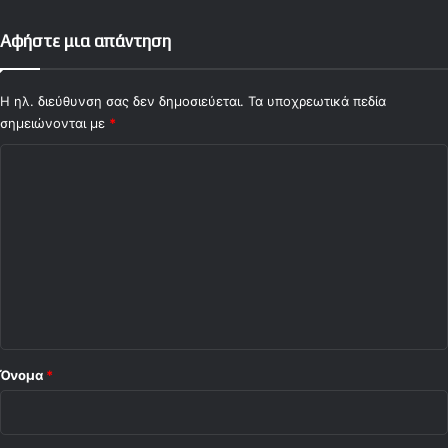
Αφήστε μια απάντηση
Η ηλ. διεύθυνση σας δεν δημοσιεύεται.
Τα υποχρεωτικά πεδία
σημειώνονται με
*
Σ
χ
ό
λ
ι
ο
*
Όνομα
*