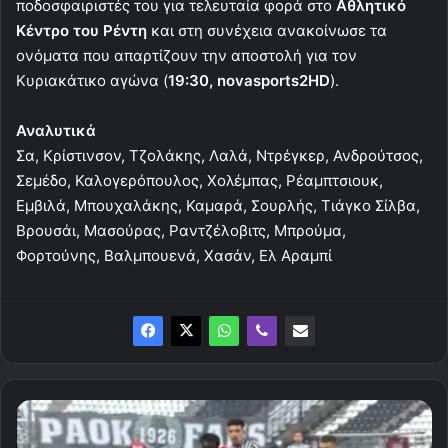
ποδοσφαιριστές του για τελευταία φορά στο
Αθλητικό
Κέντρο του Ρέντη
και στη συνέχεια ανακοίνωσε τα
ονόματα που απαρτίζουν την αποστολή για τον
Κυριακάτικο αγώνα (
19:30, novasports2HD
).
Αναλυτικά
Σα, Κρίστινσον, Τζολάκης, Λαλά, Ντρέγκερ, Ανδρούτσος,
Σεμέδο, Καλογερόπουλος, Χολέμπας, Ρέαμπτσιουκ,
Εμβιλά, Μπουχαλάκης, Καμαρά, Σουρλής, Τιάγκο Σίλβα,
Βρουσάι, Μασούρας, Ραντζέλοβιτς, Μπρούμα,
Φορτούνης, Βαλμπουενά, Χασάν, Ελ Αραμπί
Οριστικό!
Δίχως