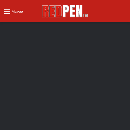
Μενού