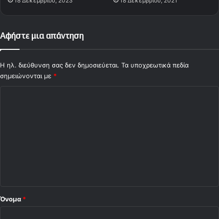
18 Δεκεμβρίου, 2023
18 Δεκεμβρίου, 2021
Αφήστε μια απάντηση
Η ηλ. διεύθυνση σας δεν δημοσιεύεται.
Τα υποχρεωτικά πεδία
σημειώνονται με
*
Σ
χ
ό
λ
ι
ο
*
Όνομα
*