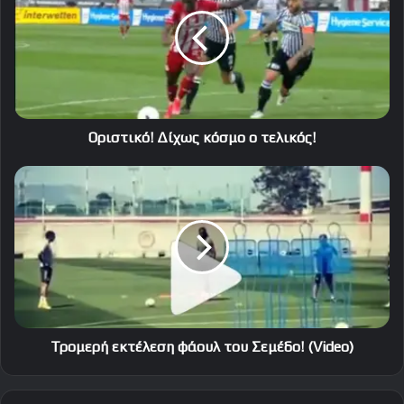
κόσμο
ο
τελικός!
Οριστικό! Δίχως κόσμο ο τελικός!
Τρομερή
εκτέλεση
φάουλ
του
Σεμέδο!
(Video)
Τρομερή εκτέλεση φάουλ του Σεμέδο! (Video)