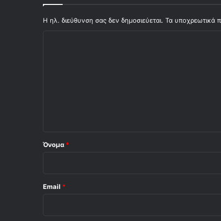
Η ηλ. διεύθυνση σας δεν δημοσιεύεται.
Τα υποχρεωτικά π
Σ
χ
ό
λ
ι
ο
*
Όνομα
*
Email
*