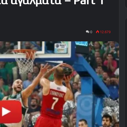
α αγάλματα – Part 1
0
12.679