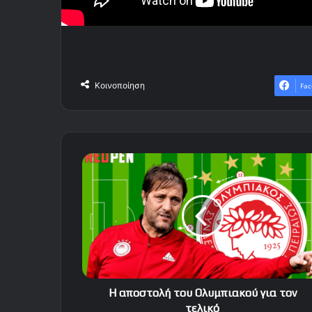
Κοινοποίηση
Fac
Η
αποστολή
του
Ολυμπιακού
για
τον
τελικό
Η αποστολή του Ολυμπιακού για τον
τελικό