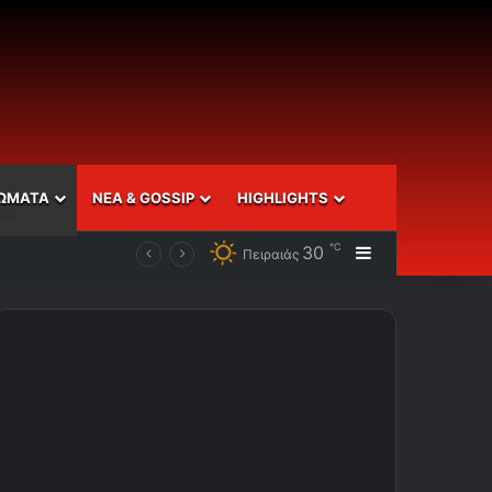
ΩΜΑΤΑ
ΝΕΑ & GOSSIP
HIGHLIGHTS
℃
30
Sidebar
Πειραιάς