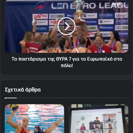
Το
ποστάρισμα
της
ΘΥΡΑ
7
για
το
Ευρωπαϊκό
στο
πόλο!
Το ποστάρισμα της ΘΥΡΑ 7 για το Ευρωπαϊκό στο
πόλο!
Σχετικά άρθρα