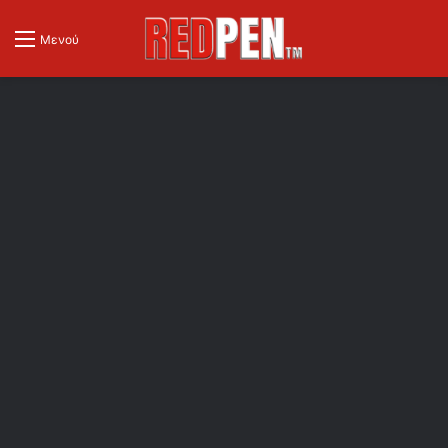
Μενού