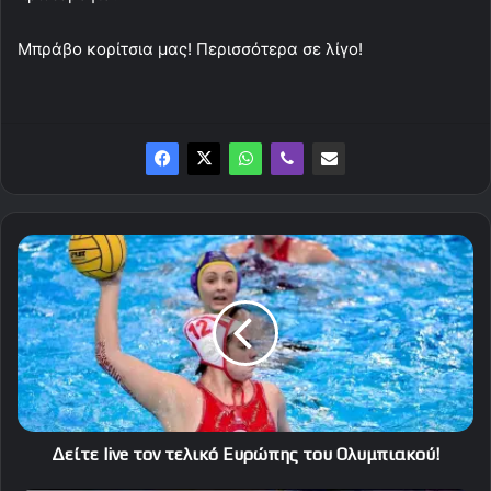
Μπράβο κορίτσια μας! Περισσότερα σε λίγο!
Δείτε
live
τον
τελικό
Ευρώπης
του
Ολυμπιακού!
Δείτε live τον τελικό Ευρώπης του Ολυμπιακού!