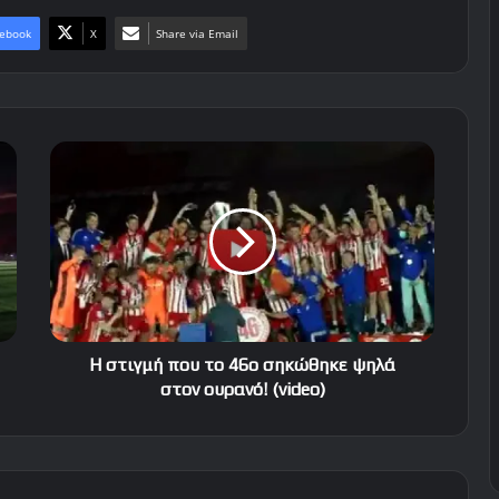
ebook
X
Share via Email
Η
στιγμή
που
το
46ο
σηκώθηκε
ψηλά
στον
ουρανό!
(video)
Η στιγμή που το 46ο σηκώθηκε ψηλά
στον ουρανό! (video)