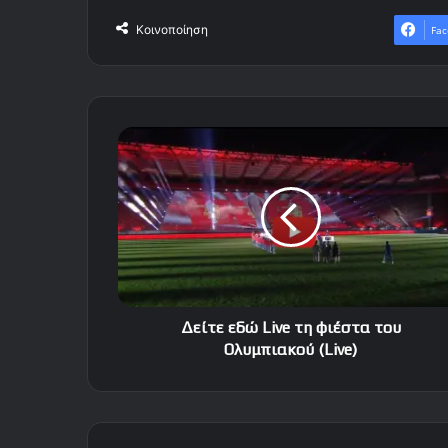
Κοινοποίηση
Fac
Δείτε
εδώ
Live
τη
φιέστα
του
Ολυμπιακού
(Live)
Δείτε εδώ Live τη φιέστα του
Ολυμπιακού (Live)