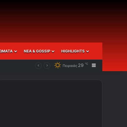
ΩΜΑΤΑ
ΝΕΑ & GOSSIP
HIGHLIGHTS
℃
29
Sidebar
Πειραιάς