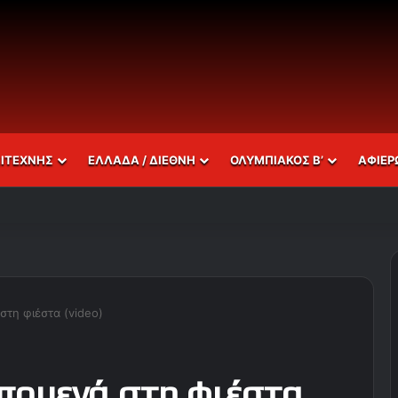
ΣΙΤΕΧΝΗΣ
ΕΛΛΑΔΑ / ΔΙΕΘΝΗ
ΟΛΥΜΠΙΑΚΟΣ Β’
ΑΦΙΕΡ
τη φιέστα (video)
πουενά στη φιέστα