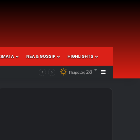
ΩΜΑΤΑ
ΝΕΑ & GOSSIP
HIGHLIGHTS
℃
28
Sidebar
Πειραιάς