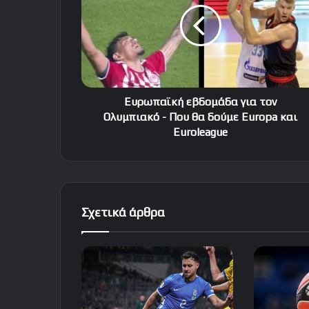
τον
Ολυμπιακό
-
Που
θα
δούμε
Europa
Ευρωπαϊκή εβδομάδα για τον
και
Ολυμπιακό - Που θα δούμε Europa και
Euroleague
Euroleague
Σχετικά άρθρα