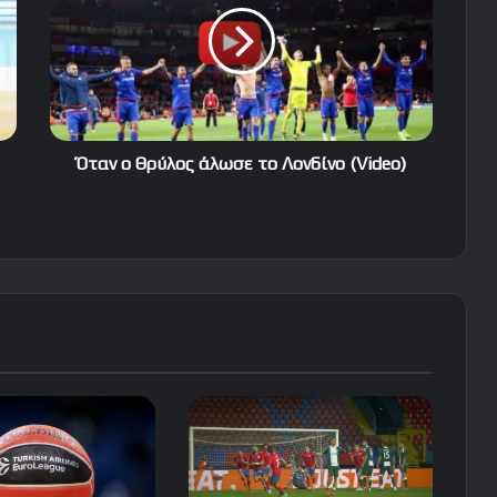
άλωσε
το
Λονδίνο
(Video)
Όταν ο Θρύλος άλωσε το Λονδίνο (Video)