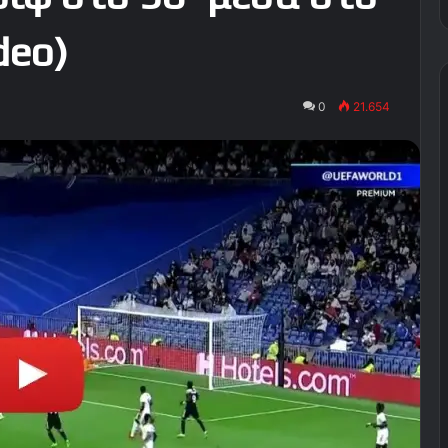
deo)
0
21.654