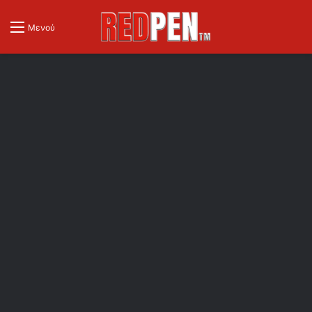
Μενού