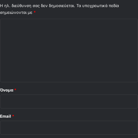
Η ηλ. διεύθυνση σας δεν δημοσιεύεται.
Τα υποχρεωτικά πεδία
σημειώνονται με
*
Σ
χ
ό
λ
ι
ο
*
Όνομα
*
Email
*