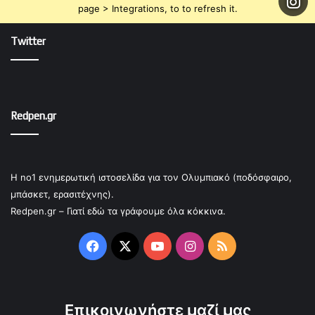
page > Integrations, to to refresh it.
Twitter
Redpen.gr
Η no1 ενημερωτική ιστοσελίδα για τον Ολυμπιακό (ποδόσφαιρο,
μπάσκετ, ερασιτέχνης).
Redpen.gr – Γιατί εδώ τα γράφουμε όλα κόκκινα.
Facebook
X
YouTube
Instagram
RSS
Επικοινωνήστε μαζί μας