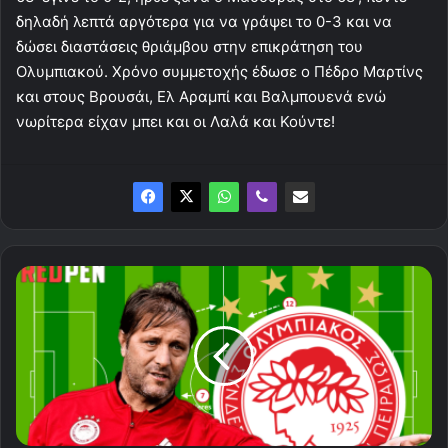
δηλαδή λεπτά αργότερα για να γράψει το 0-3 και να
δώσει διαστάσεις θριάμβου στην επικράτηση του
Ολυμπιακού. Χρόνο συμμετοχής έδωσε ο Πέδρο Μαρτίνς
και στους Βρουσάι, Ελ Αραμπί και Βαλμπουενά ενώ
νωρίτερα είχαν μπει και οι Λαλά και Κούντε!
Η
ενδεκάδα
του
Ολυμπιακού