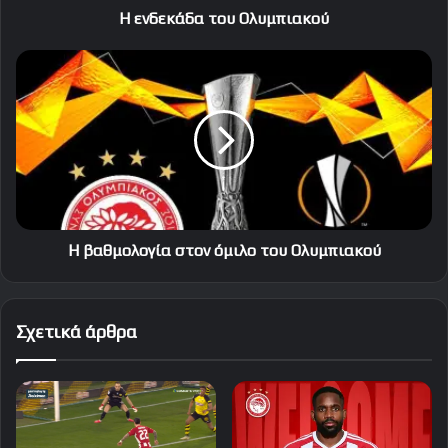
Η ενδεκάδα του Ολυμπιακού
Η
βαθμολογία
στον
όμιλο
του
Ολυμπιακού
Η βαθμολογία στον όμιλο του Ολυμπιακού
Σχετικά άρθρα