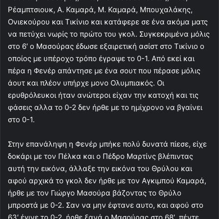
Ρέαμπτσιουκ, Α. Καμαρά, Μ. Καμαρά, Μπουχαλάκης,
Ονιεκούρου και Τικίνιο και κατάφερε σε ένα ακόμα ματς
να πετύχει νωρίς το πρώτο του γκολ. Συγκεκριμένα μόλις
στο 6′ ο Μασούρας έδωσε εξαιρετική ασίστ στο Τικίνιο ο
οποίος με υπέροχο τρόπο έγραψε το 0-1. Από εκεί και
πέρα η Φενέρ απάντησε με ένα σουτ που πέρασε μόλις
άουτ και πλέον υπήρχε μονο Ολυμπιακός. Οι
ερυθρόλευκοι ήταν ανώτεροι είχαν την κατοχή και τις
φάσεις αλλα το 0-2 δεν ήρθε με το ημίχρονο να βγαίνει
στο 0-1.
Στην επανάληψη η Φενέρ μπήκε πολύ δυνατά πίεσε, είχε
δοκάρι με τον Πέλκα και ο Πέδρο Μαρτίνς βλέπιντας
αυτή την εικόνα, άλλαξε την εικόνα του Θρύλου και
αφού αρχικά το γκολ δεν ήρθε με τον Αγκιμπού Καμαρά,
ήρθε με τον Γιώργο Μασούρα βάζοντας το Θρύλο
μπροστά με 0-2. Σαν να μην έφτανε αυτο, και αφού στο
63′ έγινε το 0-2, ήρθε ξανά ο Μασούρας στο 68′, πέντε