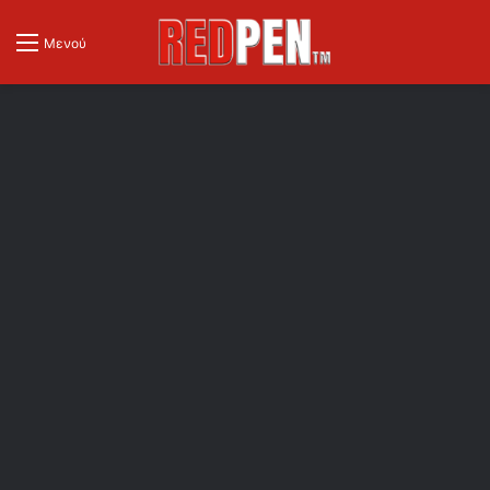
Μενού