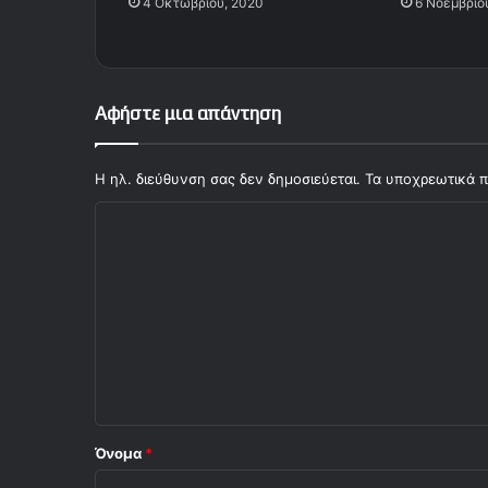
4 Οκτωβρίου, 2020
6 Νοεμβρίο
Αφήστε μια απάντηση
Η ηλ. διεύθυνση σας δεν δημοσιεύεται.
Τα υποχρεωτικά π
Σ
χ
ό
λ
ι
ο
*
Όνομα
*