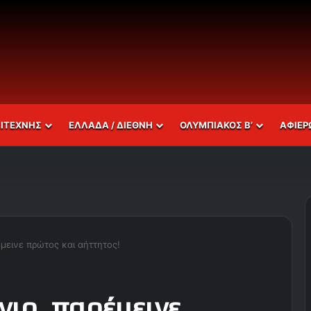
ΣΙΤΕΧΝΗΣ
ΕΛΛΑΔΑ / ΔΙΕΘΝΗ
ΟΛΥΜΠΙΑΚΟΣ Β’
ΑΦΙΕΡ
έμεινε πρώτος και αήττητος!
νιο, παρέμεινε