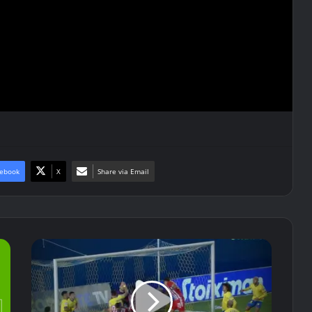
ebook
X
Share via Email
Τα
highlights
του
Παναιτωλικός
-