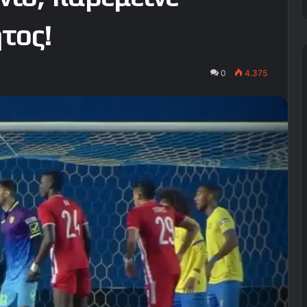
τος!
0
4.375