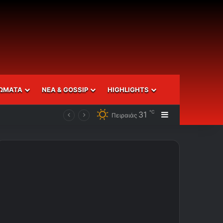
ΩΜΑΤΑ
ΝΕΑ & GOSSIP
HIGHLIGHTS
℃
31
Sidebar
Πειραιάς