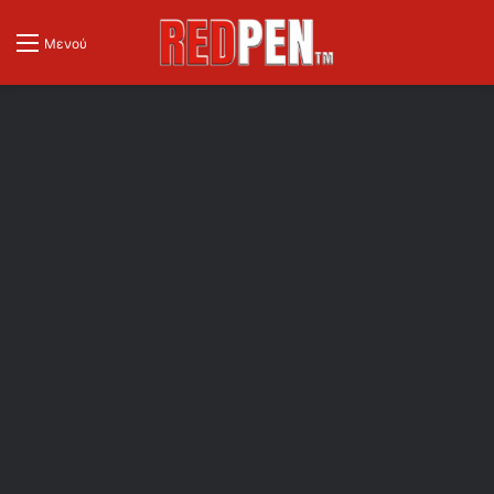
Μενού