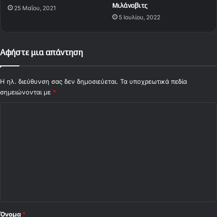
Μιλάνοβιτς
25 Μαΐου, 2021
5 Ιουλίου, 2022
Αφήστε μια απάντηση
Η ηλ. διεύθυνση σας δεν δημοσιεύεται.
Τα υποχρεωτικά πεδία
σημειώνονται με
*
Σ
χ
ό
λ
ι
ο
*
Όνομα
*