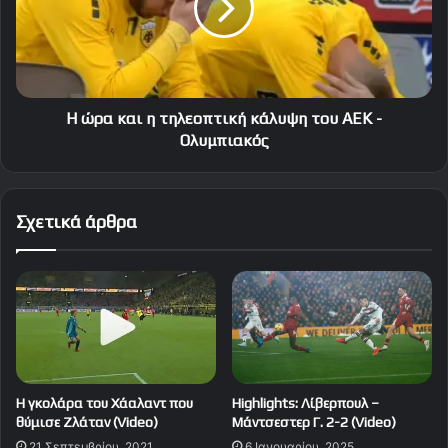
τηλεοπτική
κάλυψη
του
ΑΕΚ
-
Ολυμπιακός
Η ώρα και η τηλεοπτική κάλυψη του ΑΕΚ -
Ολυμπιακός
Σχετικά άρθρα
Η γκολάρα του Χάαλαντ που
Highlights: Λίβερπουλ –
θύμισε Ζλάταν (Video)
Μάντσεστερ Γ. 2-2 (Video)
21 Σεπτεμβρίου, 2021
6 Ιανουαρίου, 2025