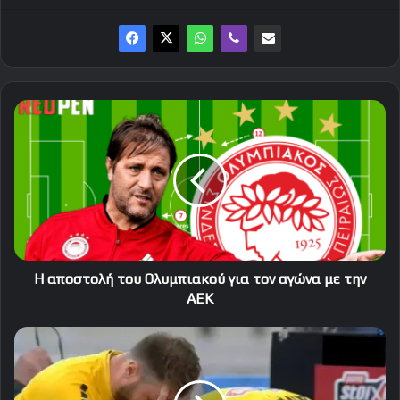
Η
αποστολή
του
Ολυμπιακού
για
τον
αγώνα
με
την
ΑΕΚ
Η αποστολή του Ολυμπιακού για τον αγώνα με την
ΑΕΚ
Η
ώρα
και
η