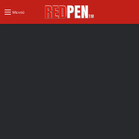
Μενού