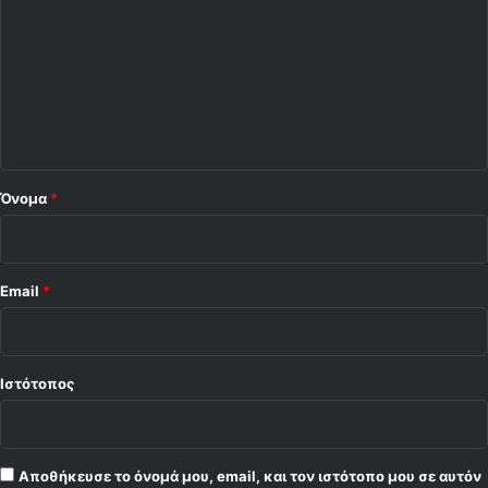
ό
λ
ι
ο
*
Όνομα
*
Email
*
Ιστότοπος
Αποθήκευσε το όνομά μου, email, και τον ιστότοπο μου σε αυτόν