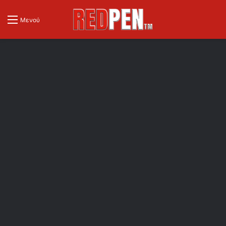
Μενού