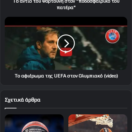
To αντίο του Φορτούνη στον "ποδοσφαιρικό του
πατέρα"
Το
αφιέρωμα
της
UEFA
στον
Ολυμπιακό
(video)
Το αφιέρωμα της UEFA στον Ολυμπιακό (video)
Σχετικά άρθρα