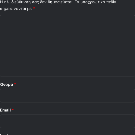
Η ηλ. διεύθυνση σας δεν δημοσιεύεται.
Τα υποχρεωτικά πεδία
σημειώνονται με
*
Σ
χ
ό
λ
ι
ο
*
Όνομα
*
Email
*