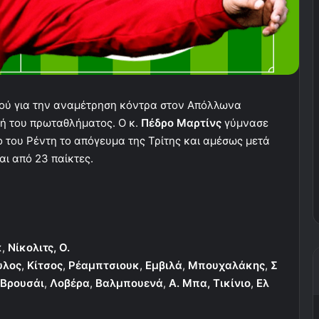
ού για την αναμέτρηση κόντρα στον Απόλλωνα
κή του πρωταθλήματος. Ο κ.
Πέδρο Μαρτίνς
γύμνασε
ο του Ρέντη το απόγευμα της Τρίτης και αμέσως μετά
αι από 23 παίκτες.
κ
,
Νίκολιτς, Ο.
υλος
,
Κίτσος
,
Ρέαμπτσιουκ
,
Εμβιλά
,
Μπουχαλάκης
,
Σ
Βρουσάι
,
Λοβέρα
,
Βαλμπουενά
,
Α. Μπα,
Τικίνιο
,
Ελ