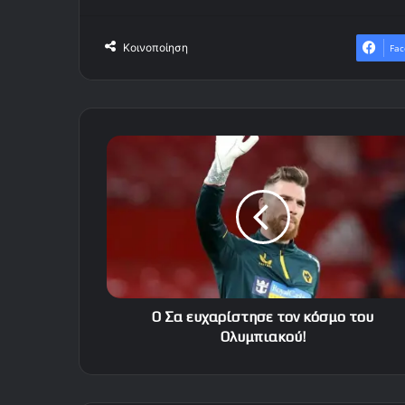
Κοινοποίηση
Fac
O
Σα
ευχαρίστησε
τον
κόσμο
του
Ολυμπιακού!
O Σα ευχαρίστησε τον κόσμο του
Ολυμπιακού!