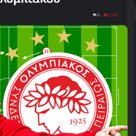
0
5.340