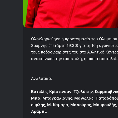
Ολοκληρώθηκε η προετοιμασία του Ολυμπιακ
Σμύρνης (Τετάρτη 19:30) για τη 16η αγωνιστι
τους ποδοσφαιριστές του στο Αθλητικό Κέντρ
ανακοίνωσε την αποστολή, η οποία αποτελείτ
Αναλυτικά:
Βατσλίκ
,
Κρίστινσον
,
Τζολάκης
,
Καρμπόβνι
Μπα
,
Μπαγκαλιάνης
,
Μανωλάς,
Παπαδόπο
ουρλής
,
Μ. Καμαρά
,
Μασούρας
,
Μαυρουδής,
Αραμπί
.