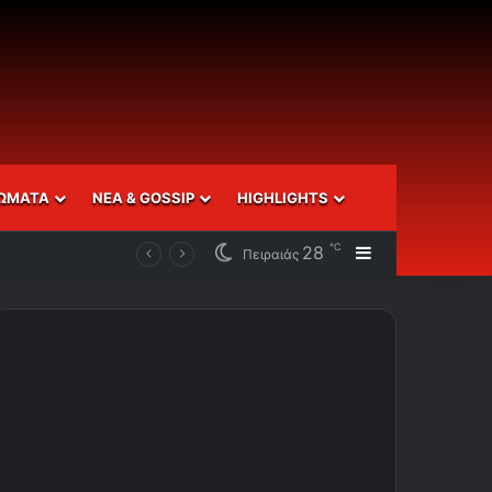
ΩΜΑΤΑ
ΝΕΑ & GOSSIP
HIGHLIGHTS
℃
28
Sidebar
Πειραιάς