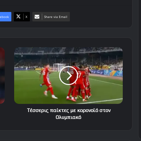
ebook
X
Share via Email
Τέσσερις
παίκτες
με
κορονοϊό
στον
Ολυμπιακό
Τέσσερις παίκτες με κορονοϊό στον
Ολυμπιακό