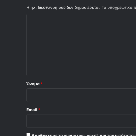
Η ηλ. διεύθυνση σας δεν δημοσιεύεται.
Τα υποχρεωτικά π
Σ
χ
ό
λ
ι
ο
*
Όνομα
*
Email
*
Αποθήκευσε το όνομά μου, email, και τον ιστότοπο 