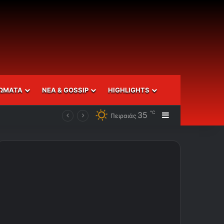
ΩΜΑΤΑ
ΝΕΑ & GOSSIP
HIGHLIGHTS
℃
35
Sidebar
Πειραιάς