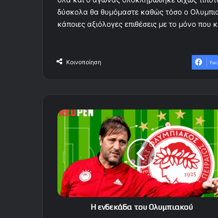
δύσκολα θα θυμόμαστε καθώς τόσο ο Ολυμπι
κάποιες αξιόλογες επιθέσεις με το μόνο που κ
Κοινοποίηση
Fac
Η
ενδεκάδα
του
Ολυμπιακού
Η ενδεκάδα του Ολυμπιακού