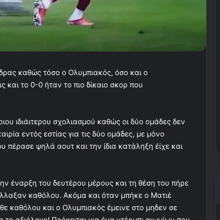
ρας καθώς τόσο ο Ολυμπιακός, όσο και ο
 και το 0-0 ήταν το πιο δίκαιο σκορ που
οιου ιδιάιτερου σχολιασμού καθώς οι δύο ομάδες δεν
ιρία εντός εστίας για τις δύο ομάδες, με μόνο
 πέρασε ψηλά αουτ και την ίδια κατάληξη έίχε και
ην έναρξη του δευτέρου μέρους και τη θέση του πήρε
άλλαξαν καθόλου. Ακόμα και όταν μπήκε ο Ματιέ
ε καθόλου και ο Ολυμπιακός έμεινε στο μηδεν σε
 το αξιόλογο! Πρόκειται για ένα ντέρμπι αιωνίων που