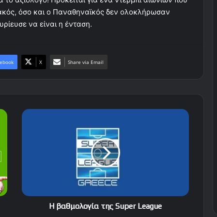
ακός, όσο και ο Παναθηναϊκός δεν ολοκλήρωσαν
υρίευσε να είναι η ένταση.
ebook
X
Share via Email
Η
βαθμολογία
της
Super
League
Η βαθμολογία της Super League