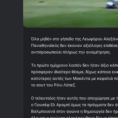
Όλα μηδέν στο γήπεδο της Λεωφόρου Αλεξάνδ
Παναθηναϊκός δεν έκαναν αξιόλογες επιθέσεις
αντιπροσωπεύει πλήρως την αναμέτρηση.
Το πρώτο ημίχρονο λοιπόν δεν ήταν άξιο κάπ
πρόσφεραν ιδιαίτερο θέαμα, δίχως κάποια ευκα
καλύτερες αυτές των Μακέντα με κεφαλιά που
το σουτ του Ρόνι Λόπεζ.
Ο τελευταίος ήταν αυτός που αποχώρησε με τ
ο Γιουσέφ Ελ Αραμπί όμως τα πράγματα δεν 
Βαλμπουενά στον αγώνα η δημιουργία δεν ήρθ
όλα και ο αγώνας ολοκληρώθηκε δίχως τίποτα