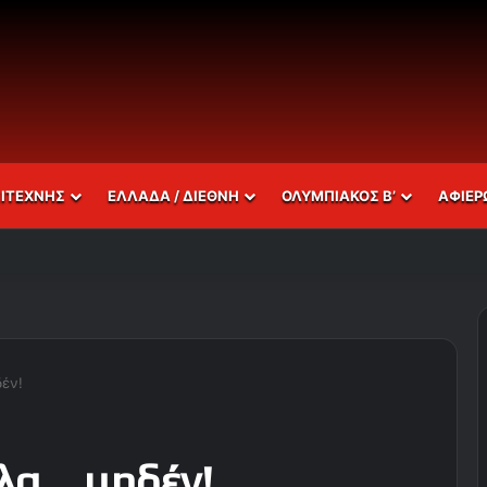
ΣΙΤΕΧΝΗΣ
ΕΛΛΑΔΑ / ΔΙΕΘΝΗ
ΟΛΥΜΠΙΑΚΟΣ Β’
ΑΦΙΕΡ
δέν!
όλα… μηδέν!