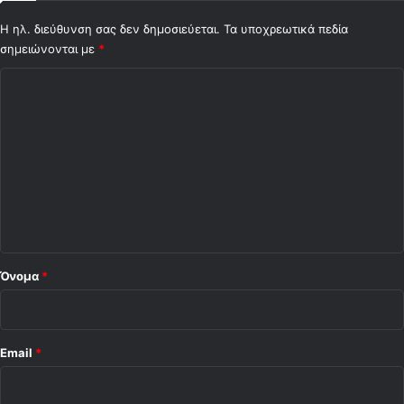
Η ηλ. διεύθυνση σας δεν δημοσιεύεται.
Τα υποχρεωτικά πεδία
σημειώνονται με
*
Σ
χ
ό
λ
ι
ο
*
Όνομα
*
Email
*