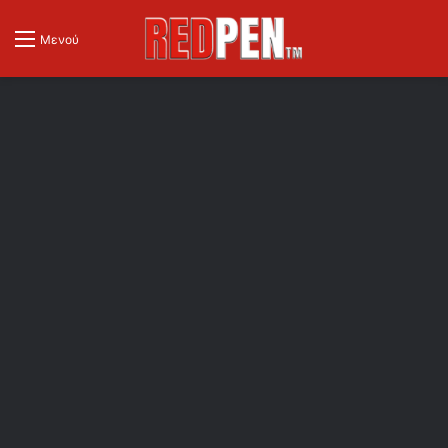
Μενού