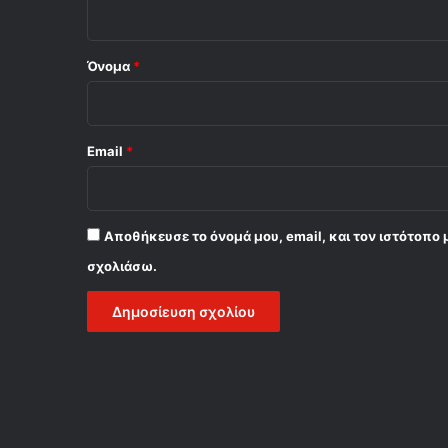
ο
*
Όνομα
*
Email
*
Αποθήκευσε το όνομά μου, email, και τον ιστότοπο 
σχολιάσω.