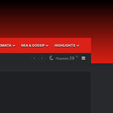
ΩΜΑΤΑ
ΝΕΑ & GOSSIP
HIGHLIGHTS
℃
29
Sidebar
Πειραιάς