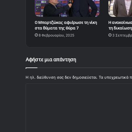
Ο Μπαρτζώκας αφιέρωσε τη νίκη
Η ανακοίνωσ
στα θύματα της Θύρα 7
τη δικαίωση
8 Φεβρουαρίου, 2025
3 Σεπτεμβρ
Αφήστε μια απάντηση
Η ηλ. διεύθυνση σας δεν δημοσιεύεται.
Τα υποχρεωτικά π
Σ
χ
ό
λ
ι