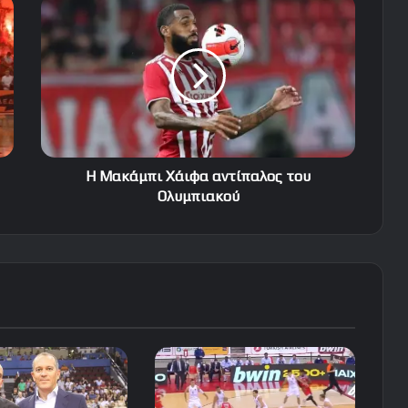
Η
Μακάμπι
Χάιφα
αντίπαλος
του
Ολυμπιακού
Η Μακάμπι Χάιφα αντίπαλος του
Ολυμπιακού