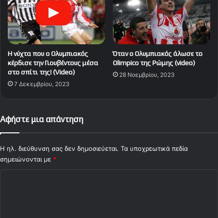
Η νύχτα που ο Ολυμπιακός
Όταν ο Ολυμπιακός άλωσε το
κέρδισε την Γιουβέντους μέσα
Οlimpico της Ρώμης (video)
στο σπίτι της! (Video)
28 Νοεμβρίου, 2023
7 Δεκεμβρίου, 2023
Αφήστε μια απάντηση
Η ηλ. διεύθυνση σας δεν δημοσιεύεται.
Τα υποχρεωτικά πεδία
σημειώνονται με
*
Σ
χ
ό