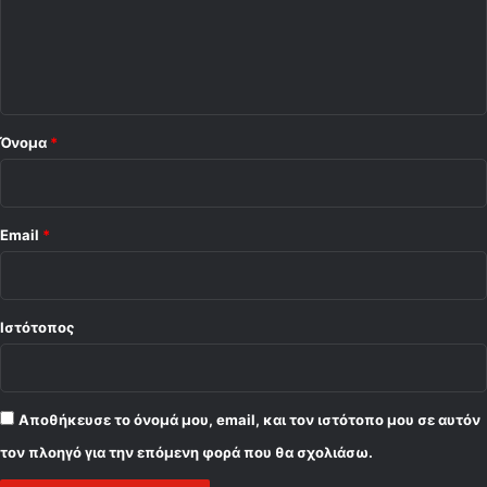
λ
ι
ο
*
Όνομα
*
Email
*
Ιστότοπος
Αποθήκευσε το όνομά μου, email, και τον ιστότοπο μου σε αυτόν
τον πλοηγό για την επόμενη φορά που θα σχολιάσω.