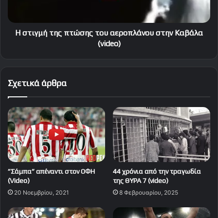
στην
Καβάλα
(video)
Η στιγμή της πτώσης του αεροπλάνου στην Καβάλα
(video)
Σχετικά άρθρα
”Σάμπα” απέναντι στον ΟΦΗ
44 χρόνια από την τραγωδία
(Video)
της ΘΥΡΑ 7 (video)
20 Νοεμβρίου, 2021
8 Φεβρουαρίου, 2025