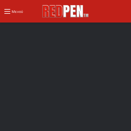
Μενού