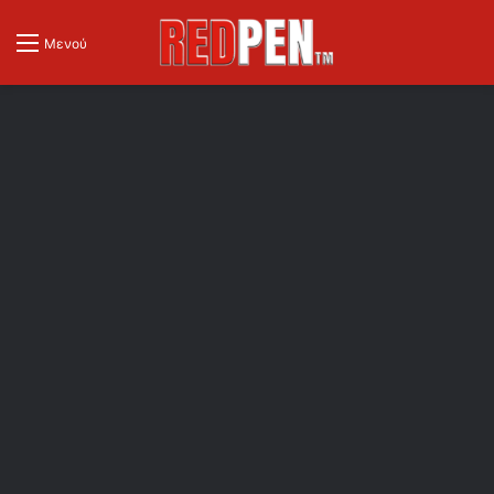
Μενού