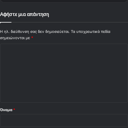
Αφήστε μια απάντηση
Η ηλ. διεύθυνση σας δεν δημοσιεύεται.
Τα υποχρεωτικά πεδία
σημειώνονται με
*
Σ
χ
ό
λ
ι
ο
*
Όνομα
*