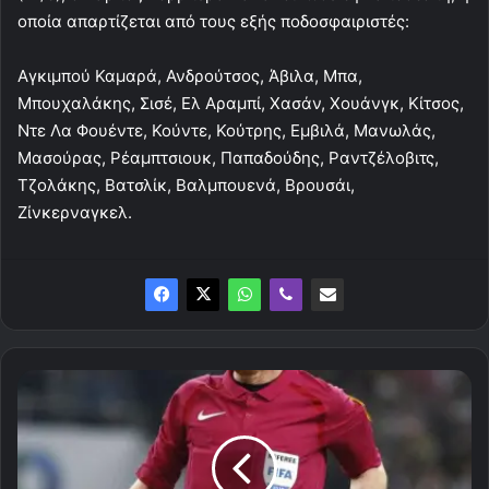
οποία απαρτίζεται από τους εξής ποδοσφαιριστές:
Αγκιμπού Καμαρά, Ανδρούτσος, Άβιλα, Μπα,
Μπουχαλάκης, Σισέ, Ελ Αραμπί, Χασάν, Χουάνγκ, Κίτσος,
Ντε Λα Φουέντε, Κούντε, Κούτρης, Εμβιλά, Μανωλάς,
Μασούρας, Ρέαμπτσιουκ, Παπαδούδης, Ραντζέλοβιτς,
Τζολάκης, Βατσλίκ, Βαλμπουενά, Βρουσάι,
Ζίνκερναγκελ.
Οι
διαιτητές
του
Ολυμπιακός
-