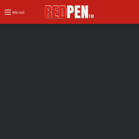
Μενού