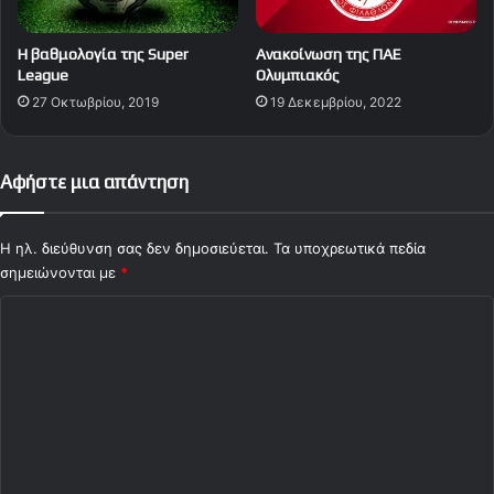
Η βαθμολογία της Super
Ανακοίνωση της ΠΑΕ
League
Ολυμπιακός
27 Οκτωβρίου, 2019
19 Δεκεμβρίου, 2022
Αφήστε μια απάντηση
Η ηλ. διεύθυνση σας δεν δημοσιεύεται.
Τα υποχρεωτικά πεδία
σημειώνονται με
*
Σ
χ
ό
λ
ι
ο