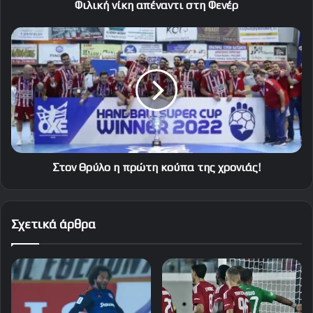
Φιλική νίκη απέναντι στη Φενέρ
Στον
Θρύλο
η
πρώτη
κούπα
της
χρονιάς!
Στον Θρύλο η πρώτη κούπα της χρονιάς!
Σχετικά άρθρα