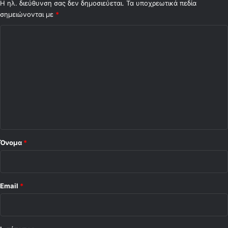
Η ηλ. διεύθυνση σας δεν δημοσιεύεται.
Τα υποχρεωτικά πεδία
σημειώνονται με
*
Σ
χ
ό
λ
ι
ο
*
Όνομα
*
Email
*