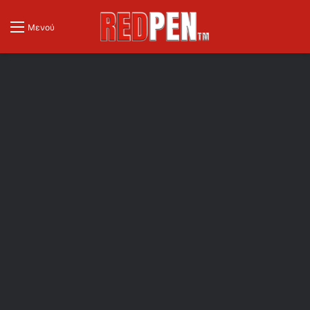
Μενού