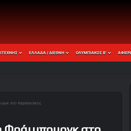
ΣΙΤΕΧΝΗΣ
ΕΛΛΑΔΑ / ΔΙΕΘΝΗ
ΟΛΥΜΠΙΑΚΟΣ Β’
ΑΦΙΕΡ
πουργκ στο Καραϊσκάκης
τη Φράιμπουργκ στο