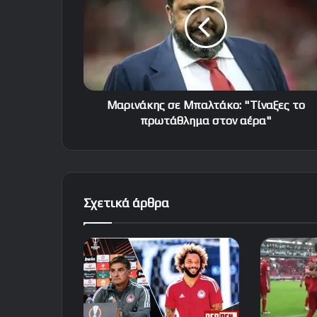
"Τίναξες
το
πρωτάθλημα
στον
αέρα"
Μαρινάκης σε Μπαλτάκο: "Τίναξες το
πρωτάθλημα στον αέρα"
Σχετικά άρθρα