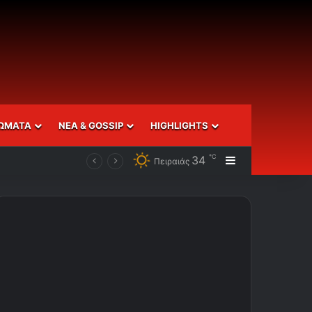
ΩΜΑΤΑ
ΝΕΑ & GOSSIP
HIGHLIGHTS
℃
34
Sidebar
Πειραιάς