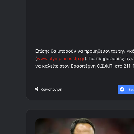
Επίσης θα μπορούν να προμηθεύονται την «κά
(
www.olympiacossfp.gr
). Για πληροφορίες σχ
να καλείτε στον Ερασιτέχνη Ο.Σ.Φ.Π. στο 211
Κοινοποίηση
Fac
Μαρινάκης
σε
Μπαλτάκο: