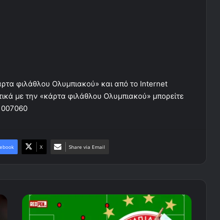
ρτα φιλάθλου Ολυμπιακού» και από το Internet
ετικά με την «κάρτα φιλάθλου Ολυμπιακού» μπορείτε
-1007060
ebook
X
Share via Email
Η
ενδεκάδα
του