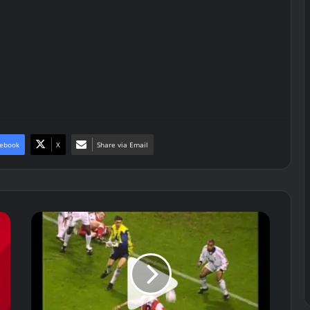
ebook
X
Share via Email
Όταν
ο
Ρομπέρτο
Κάρλος
ντύθηκε...
τερματοφύλακας
(Video)