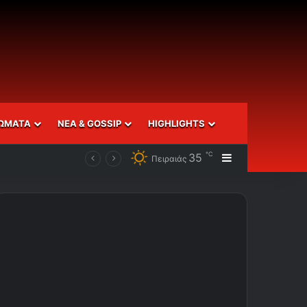
ΩΜΑΤΑ
ΝΕΑ & GOSSIP
HIGHLIGHTS
℃
35
Sidebar
Πειραιάς