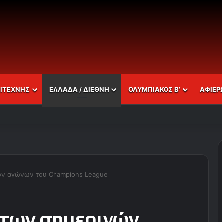
ΣΙΤΕΧΝΗΣ
ΕΛΛΑΔΑ / ΔΙΕΘΝΗ
ΟΛΥΜΠΙΑΚΟΣ Β’
ΑΦΙΕΡ
ών αγώνων του Champions League
 των σημερινών