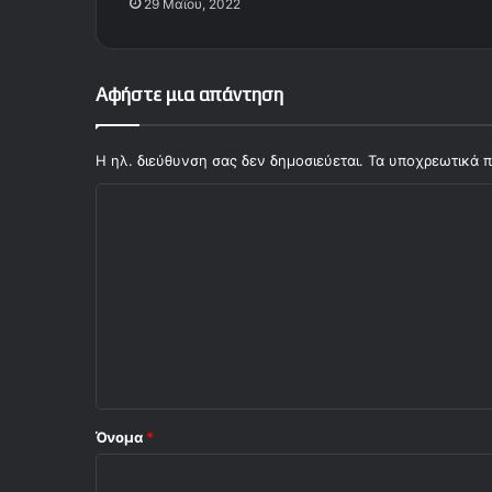
29 Μαΐου, 2022
Αφήστε μια απάντηση
Η ηλ. διεύθυνση σας δεν δημοσιεύεται.
Τα υποχρεωτικά π
Σ
χ
ό
λ
ι
ο
*
Όνομα
*