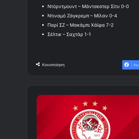
Ντόρντμουντ – Μάντσεστερ Σίτυ 0-0
Ντιναμό Ζάγκρεμπ – Μίλαν 0-4
Παρί ΣΖ – Μακάμπι Χάϊφα 7-2
Σέλτικ – Σαχτάρ 1-1
Κοινοποίηση
Fac
Η
αποστολή
του
Ολυμπιακού