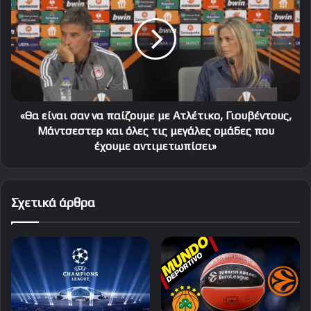
σαν
να
παίζουμε
με
Ατλέτικο,
Γιουβέντους,
Μάντσεστερ
και
«Θα είναι σαν να παίζουμε με Ατλέτικο, Γιουβέντους,
όλες
Μάντσεστερ και όλες τις μεγάλες ομάδες που
τις
έχουμε αντιμετωπίσει»
μεγάλες
ομάδες
που
Σχετικά άρθρα
έχουμε
αντιμετωπίσει»