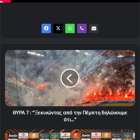
ΘΥΡΑ
7
:
"Ξεκινώντας
από
την
Πέμπτη
δηλώνουμε
ότι..."
ΘΥΡΑ 7 : "Ξεκινώντας από την Πέμπτη δηλώνουμε
ότι..."
«Θα
είναι