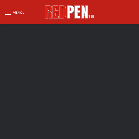
Μενού