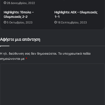
28 Δεκεμβρίου, 2022
Highlights: Τόπολα –
Highlights: ΑΕΚ – Ολυμπιακός
Ολυμπιακός 2-2
1-1
5 Οκτωβρίου, 2023
18 Σεπτεμβρίου, 2023
Αφήστε μια απάντηση
Η ηλ. διεύθυνση σας δεν δημοσιεύεται.
Τα υποχρεωτικά πεδία
σημειώνονται με
*
Σ
χ
ό
λ
ι
ο