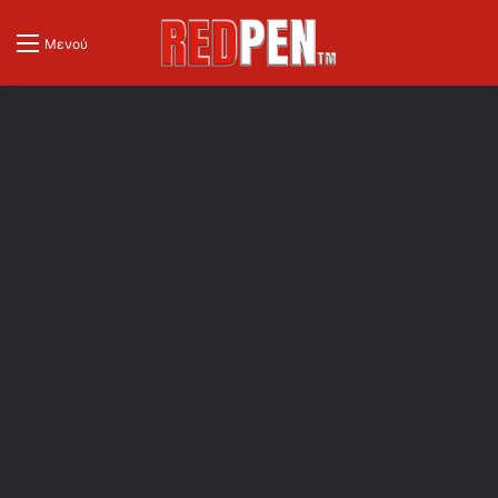
Μενού