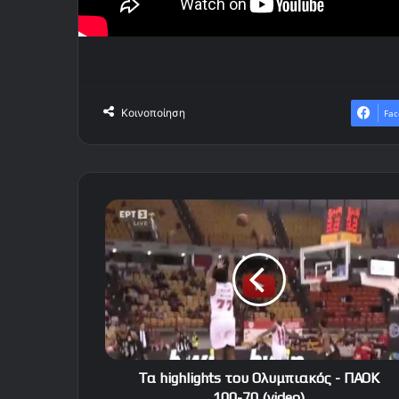
Κοινοποίηση
Fac
Τα
highlights
του
Ολυμπιακός
-
ΠΑΟΚ
100-
70
(video)
Τα highlights του Ολυμπιακός - ΠΑΟΚ
100-70 (video)