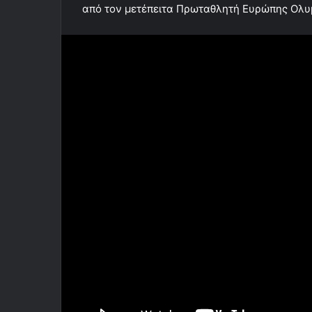
από τον μετέπειτα Πρωταθλητή Ευρώπης Ολυ