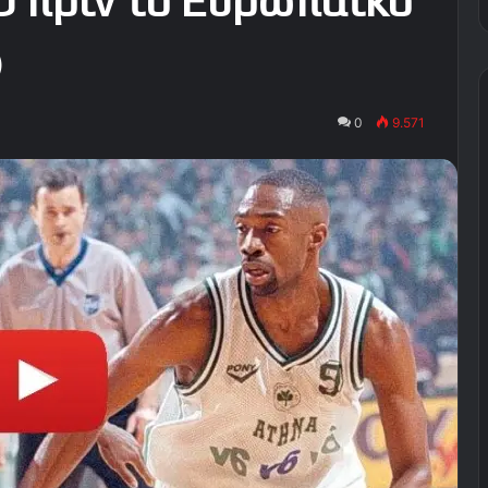
Ο πριν το Ευρωπαϊκό
)
0
9.571