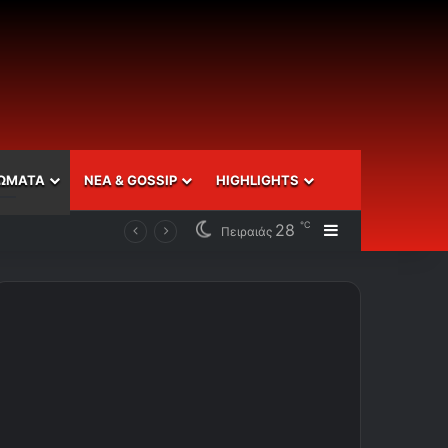
ΩΜΑΤΑ
ΝΕΑ & GOSSIP
HIGHLIGHTS
℃
28
Sidebar
Πειραιάς