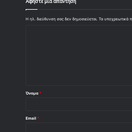
Αφήστε μια απάντηση
Η ηλ. διεύθυνση σας δεν δημοσιεύεται.
Τα υποχρεωτικά π
Σ
χ
ό
λ
ι
ο
*
Όνομα
*
Email
*