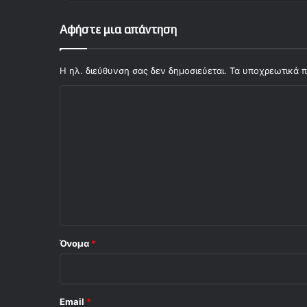
Αφήστε μια απάντηση
Η ηλ. διεύθυνση σας δεν δημοσιεύεται.
Τα υποχρεωτικά π
Σ
χ
ό
λ
ι
ο
*
Όνομα
*
Email
*