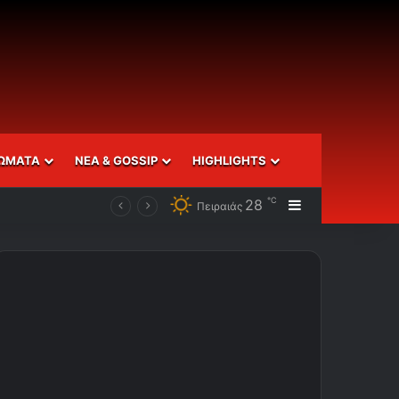
ΩΜΑΤΑ
ΝΕΑ & GOSSIP
HIGHLIGHTS
℃
28
Sidebar
Πειραιάς