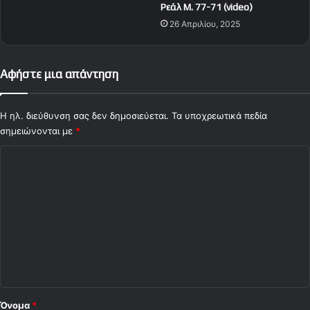
Ρεάλ Μ. 77-71 (video)
26 Απριλίου, 2025
Αφήστε μια απάντηση
Η ηλ. διεύθυνση σας δεν δημοσιεύεται.
Τα υποχρεωτικά πεδία
σημειώνονται με
*
Σ
χ
ό
λ
ι
ο
*
Όνομα
*