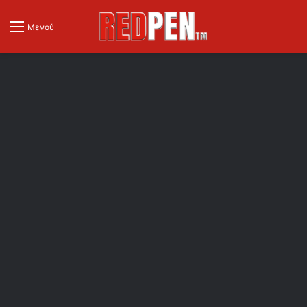
Μενού