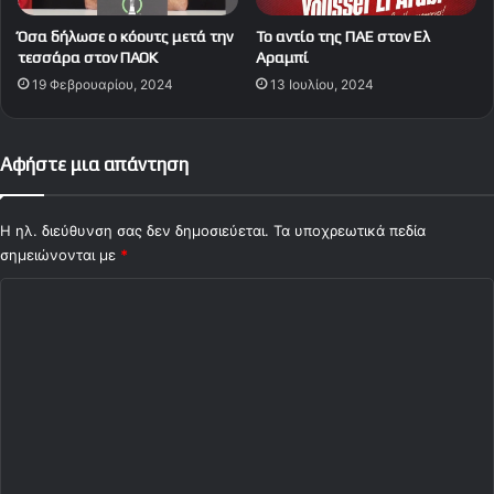
Όσα δήλωσε ο κόουτς μετά την
Το αντίο της ΠΑΕ στον Ελ
τεσσάρα στον ΠΑΟΚ
Αραμπί
19 Φεβρουαρίου, 2024
13 Ιουλίου, 2024
Αφήστε μια απάντηση
Η ηλ. διεύθυνση σας δεν δημοσιεύεται.
Τα υποχρεωτικά πεδία
σημειώνονται με
*
Σ
χ
ό
λ
ι
ο
*