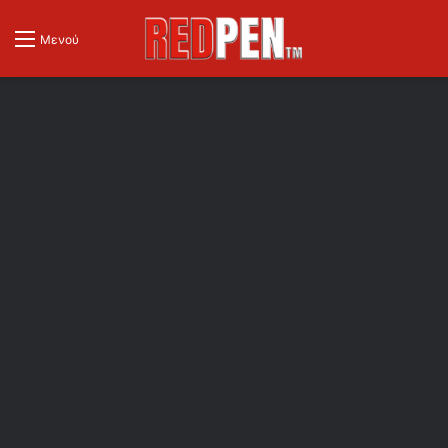
Μενού