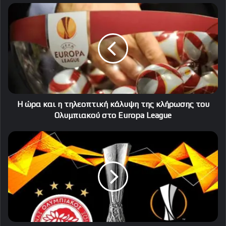
Η
ώρα
και
η
τηλεοπτική
κάλυψη
της
κλήρωσης
του
Ολυμπιακού
Η ώρα και η τηλεοπτική κάλυψη της κλήρωσης του
στο
Ολυμπιακού στο Europa League
Europa
League
Αυτός
είναι
ο
όμιλος
του
Ολυμπιακού