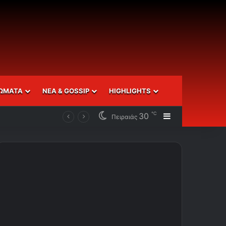
ΩΜΑΤΑ
ΝΕΑ & GOSSIP
HIGHLIGHTS
℃
30
Sidebar
Πειραιάς