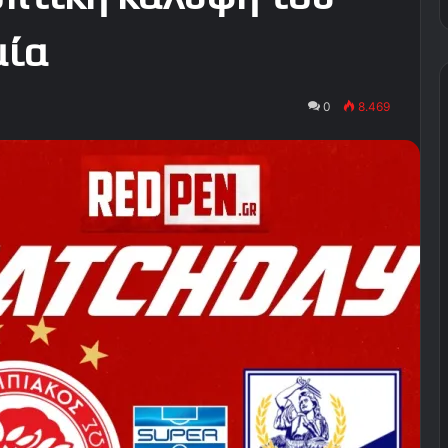
μία
0
8.469