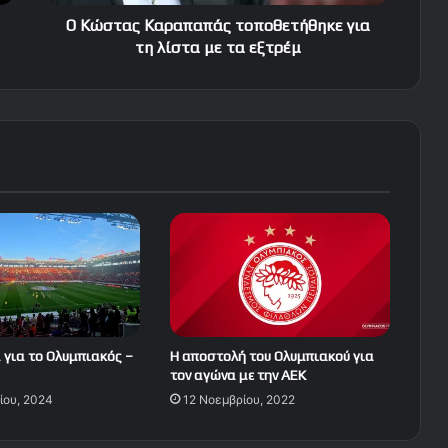
τα
εξτρέμ
Ο Κώστας Καραπαπάς τοποθετήθηκε για
τη λίστα με τα εξτρέμ
 για το Ολυμπιακός –
Η αποστολή του Ολυμπιακού για
τον αγώνα με την ΑΕΚ
ίου, 2024
12 Νοεμβρίου, 2022