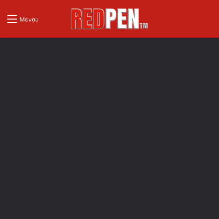
Μενού