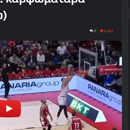
o)
0
4.621