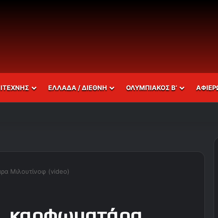
ΣΙΤΕΧΝΗΣ
ΕΛΛΑΔΑ / ΔΙΕΘΝΗ
ΟΛΥΜΠΙΑΚΟΣ Β’
ΑΦΙΕΡ
ρα Μιλουτίνοφ (video)
ι… καρφωματάρα