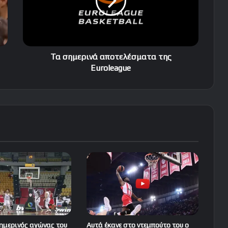
Euroleague
Τα σημερινά αποτελέσματα της
Euroleague
σημερινός αγώνας του
Αυτά έκανε στο ντεμπούτο του ο