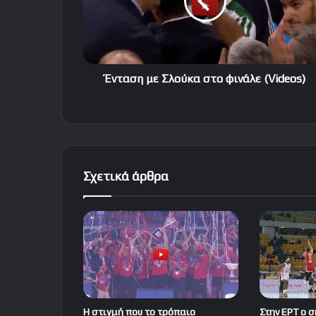
φινάλε
(Videos)
Ένταση με Σλούκα στο φινάλε (Videos)
Σχετικά άρθρα
Η στιγμή που το τρόπαιο
Στην ΕΡΤ ο 