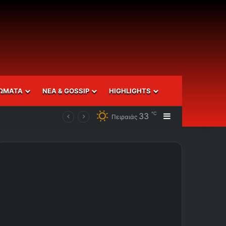
ΩΜΑΤΑ
ΝΕΑ & GOSSIP
HIGHLIGHTS
℃
33
Sidebar
Πειραιάς