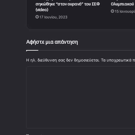
σηκώθηκε “στον ουρανό” του ΣΕΦ
Ολυμπιακού
(video)
15 Ιανουαρί
17 Ιουνίου, 2023
Αφήστε μια απάντηση
Η ηλ. διεύθυνση σας δεν δημοσιεύεται.
Τα υποχρεωτικά π
Σ
χ
ό
λ
ι
ο
*