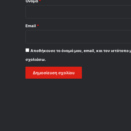
Όνομα
*
Email
*
Αποθήκευσε το όνομά μου, email, και τον ιστότοπο 
σχολιάσω.