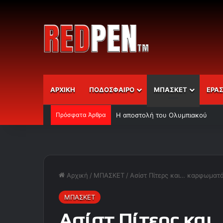
ΑΡΧΙΚΗ
ΠΟΔΟΣΦΑΙΡΟ
ΜΠΑΣΚΕΤ
ΕΡΑ
Πρόσφατα Άρθρα
Η αποστολή του Ολυμπιακού
Αρχική
/
ΜΠΑΣΚΕΤ
/
Ασίστ Πίτερς και… καρφωματά
ΜΠΑΣΚΕΤ
Ασίστ Πίτερς κα