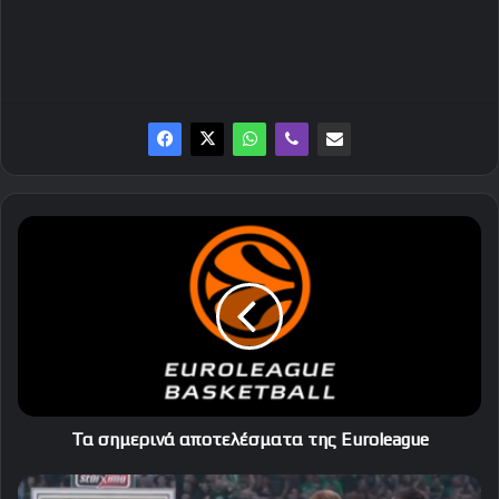
Τα
σημερινά
αποτελέσματα
της
Euroleague
Τα σημερινά αποτελέσματα της Euroleague
O