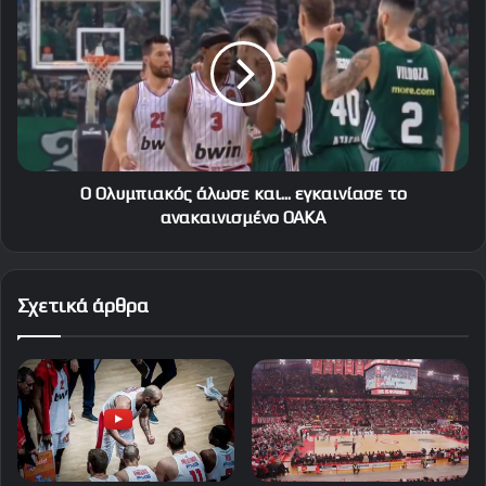
Ολυμπιακός
άλωσε
και...
εγκαινίασε
το
ανακαινισμένο
ΟΑΚΑ
O Ολυμπιακός άλωσε και... εγκαινίασε το
ανακαινισμένο ΟΑΚΑ
Σχετικά άρθρα