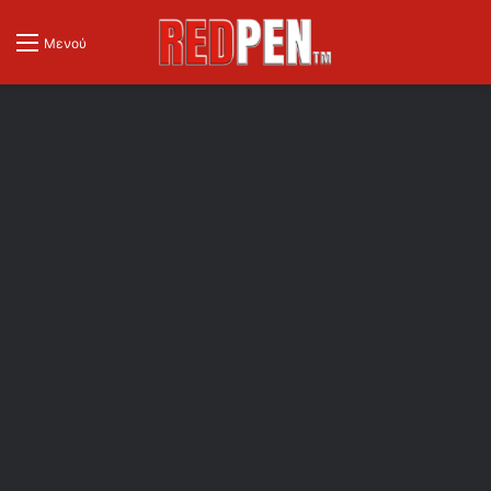
Μενού