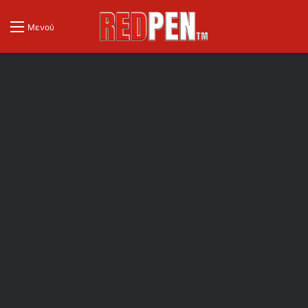
Μενού