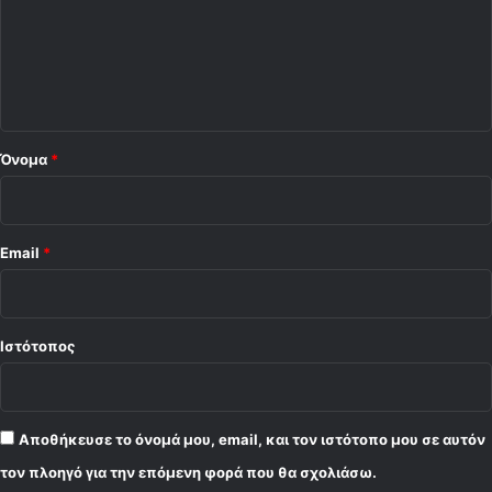
λ
ι
ο
*
Όνομα
*
Email
*
Ιστότοπος
Αποθήκευσε το όνομά μου, email, και τον ιστότοπο μου σε αυτόν
τον πλοηγό για την επόμενη φορά που θα σχολιάσω.