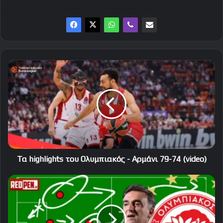
Τα
highlights
του
Ολυμπιακός
-
Αρμάνι
79-
74
(video)
Τα highlights του Ολυμπιακός - Αρμάνι 79-74 (video)
Η
ενδεκάδα
του
Ολυμπιακού