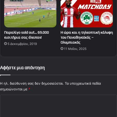
Παραλίγο sold out… 69.000
Η ώρα και η τηλεοπτική κάλυψη
εισιτήρια σας έλειπαν!
του Παναθηναϊκός –
Ολυμπιακός
5 Δεκεμβρίου, 2019
11 Μαΐου, 2025
Αφήστε μια απάντηση
Η ηλ. διεύθυνση σας δεν δημοσιεύεται.
Τα υποχρεωτικά πεδία
σημειώνονται με
*
Σ
χ
ό