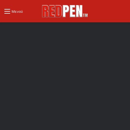
Μενού