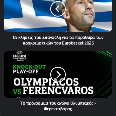
Σπανούλη
για
τα
παράθυρα
των
προκριματικών
του
Οι κλήσεις του Σπανούλη για τα παράθυρα των
Eurobasket
προκριματικών του Eurobasket 2025
2025
Το
πρόγραμμα
του
αγώνα
Ολυμπιακός
-
Φερεντσβάρος
Το πρόγραμμα του αγώνα Ολυμπιακός -
Φερεντσβάρος