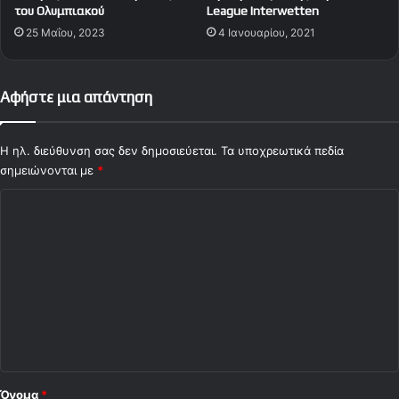
του Ολυμπιακού
League Interwetten
25 Μαΐου, 2023
4 Ιανουαρίου, 2021
Αφήστε μια απάντηση
Η ηλ. διεύθυνση σας δεν δημοσιεύεται.
Τα υποχρεωτικά πεδία
σημειώνονται με
*
Σ
χ
ό
λ
ι
ο
*
Όνομα
*