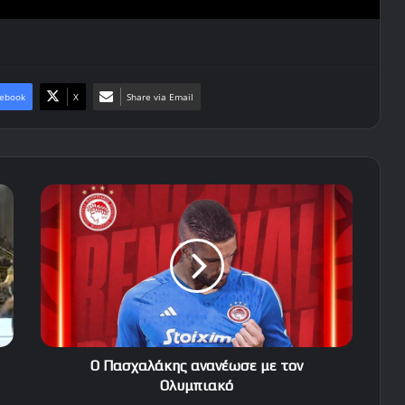
ebook
X
Share via Email
Ο
Πασχαλάκης
ανανέωσε
με
τον
Ολυμπιακό
Ο Πασχαλάκης ανανέωσε με τον
Ολυμπιακό