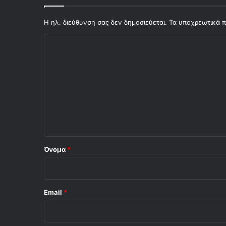
Η ηλ. διεύθυνση σας δεν δημοσιεύεται.
Τα υποχρεωτικά π
Σ
χ
ό
λ
ι
ο
*
Όνομα
*
Email
*