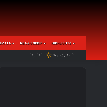
ΩΜΑΤΑ
ΝΕΑ & GOSSIP
HIGHLIGHTS
℃
32
Sidebar
Πειραιάς