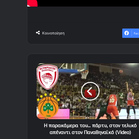
Κοινοποίηση
Fac
Η
παρακάμερα
του...
πάρτυ,
στον
τελικό
απέναντι
στον
Παναθηναϊκό
(Video)
Η παρακάμερα του... πάρτυ, στον τελικό
απέναντι στον Παναθηναϊκό (Video)