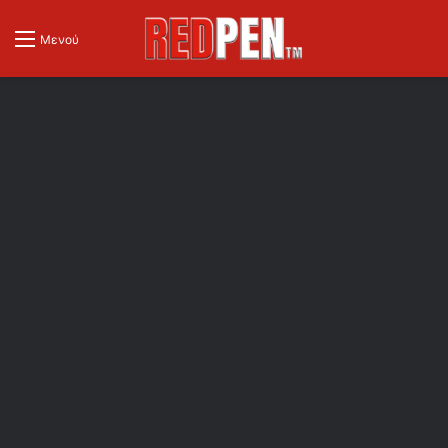
Μενού