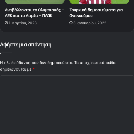
Αναβάλλονται το Ολυμπιακός –
Τουρκικά δημοσιεύματα για
ΑΕΚ και το Λαμία – ΠΑΟΚ
Ονιενκούρου
1 Μαρτίου, 2023
3 Ιανουαρίου, 2022
Αφήστε μια απάντηση
Η ηλ. διεύθυνση σας δεν δημοσιεύεται.
Τα υποχρεωτικά πεδία
σημειώνονται με
*
Σ
χ
ό
λ
ι
ο
*