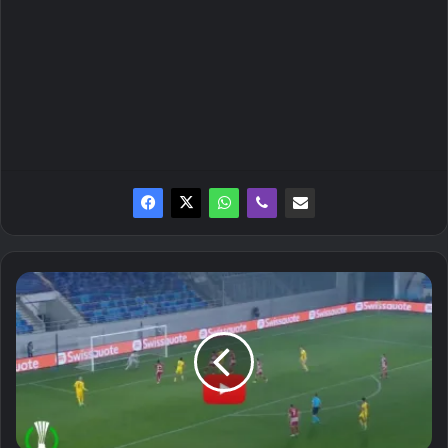
Τα
highlights
του
Μακάμπι
Τελ
Αβίβ
-
Ολυμπιακός