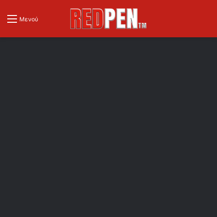
Μενού