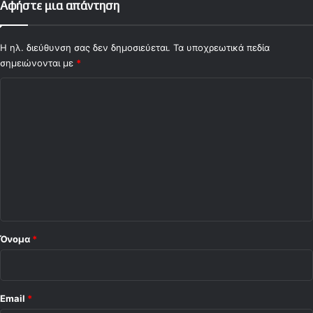
Αφήστε μια απάντηση
Η ηλ. διεύθυνση σας δεν δημοσιεύεται.
Τα υποχρεωτικά πεδία
σημειώνονται με
*
Σ
χ
ό
λ
ι
ο
*
Όνομα
*
Email
*