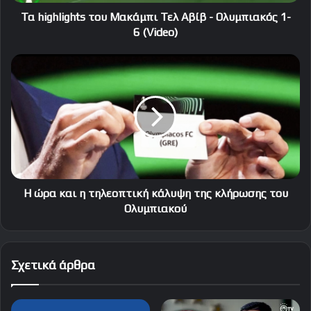
1-
6
Τα highlights του Μακάμπι Τελ Αβίβ - Ολυμπιακός 1-
(Video)
6 (Video)
Η
ώρα
και
η
τηλεοπτική
κάλυψη
της
κλήρωσης
του
Ολυμπιακού
Η ώρα και η τηλεοπτική κάλυψη της κλήρωσης του
Ολυμπιακού
Σχετικά άρθρα