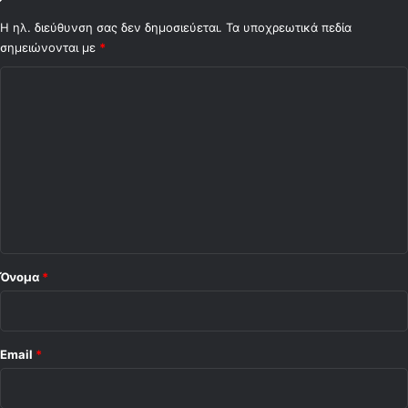
Η ηλ. διεύθυνση σας δεν δημοσιεύεται.
Τα υποχρεωτικά πεδία
σημειώνονται με
*
Σ
χ
ό
λ
ι
ο
*
Όνομα
*
Email
*