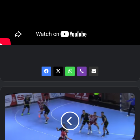
Σήμερα
ο
5ος
τελικός,
Ολυμπιακός
-
ΑΕΚ