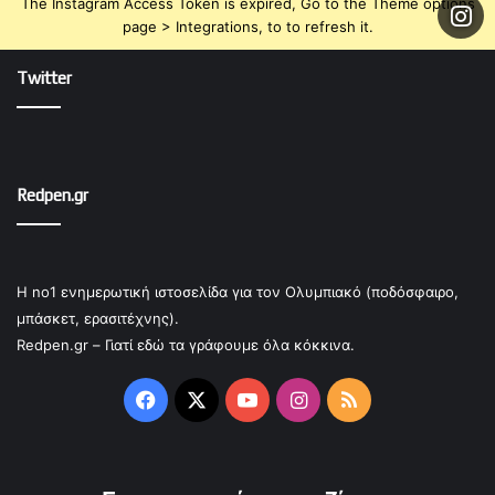
The Instagram Access Token is expired, Go to the Theme options
page > Integrations, to to refresh it.
Twitter
Redpen.gr
Η no1 ενημερωτική ιστοσελίδα για τον Ολυμπιακό (ποδόσφαιρο,
μπάσκετ, ερασιτέχνης).
Redpen.gr – Γιατί εδώ τα γράφουμε όλα κόκκινα.
Facebook
X
YouTube
Instagram
RSS