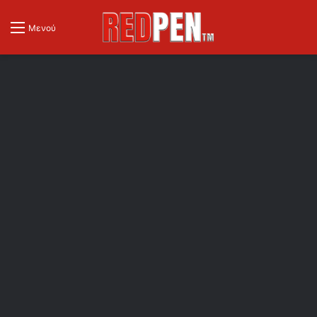
Μενού