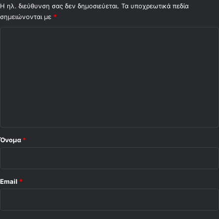
Η ηλ. διεύθυνση σας δεν δημοσιεύεται.
Τα υποχρεωτικά πεδία
σημειώνονται με
*
Σ
χ
ό
λ
ι
ο
*
Όνομα
*
Email
*