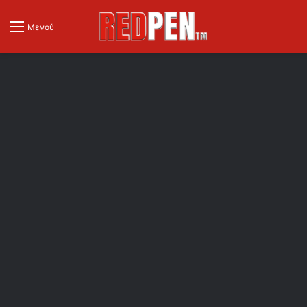
Μενού