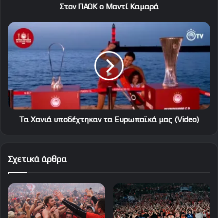
Στον ΠΑΟΚ ο Μαντί Καμαρά
Τα
Χανιά
υποδέχτηκαν
τα
Ευρωπαϊκά
μας
(Videο)
Τα Χανιά υποδέχτηκαν τα Ευρωπαϊκά μας (Videο)
Σχετικά άρθρα