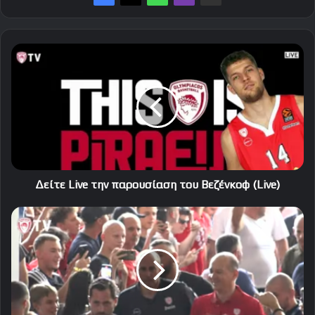
Δείτε
Live
την
παρουσίαση
του
Βεζένκοφ
(Live)
Δείτε Live την παρουσίαση του Βεζένκοφ (Live)
Γνώρισαν
την
αποθέωση
οι
πρόεδροι
του
Ολυμπιακού