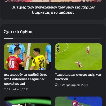
στο
μπάσκετ
Οι τιμές των ανανεώσεων των νέων εισιτηρίων
διαρκείας στο μπάσκετ
Σχετικά άρθρα
Δεν μπορούν τα παιδιά! Ούτε
Τιμωρία μιας αγωνιστικής για
στο Conference League δεν
Ποντένσε
προκρίνονται!
12 Φεβρουαρίου, 2026
29 Ιουλίου, 2021