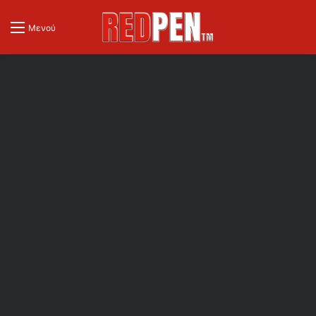
Μενού