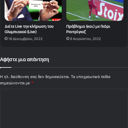
Δείτε Live την κλήρωση του
Πρόβλημα (και) με Γκάρι
Ολυμπιακού (Live)
Ροντρίγκεζ
18 Δεκεμβρίου, 2023
9 Αυγούστου, 2022
Αφήστε μια απάντηση
Η ηλ. διεύθυνση σας δεν δημοσιεύεται.
Τα υποχρεωτικά πεδία
σημειώνονται με
*
Σ
χ
ό
λ
ι