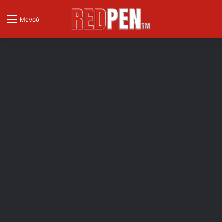
Μενού