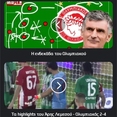
Η
ενδεκάδα
του
Ολυμπιακού
Η ενδεκάδα του Ολυμπιακού
Τα
highlights
του
Άρης
Λεμεσού
-
Ολυμπιακός
2-
4
(Video)
Τα highlights του Άρης Λεμεσού - Ολυμπιακός 2-4