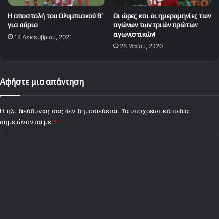
Η αποστολή του Ολυμπιακού Β’
Οι ώρες και οι ημερομηνίες των
για αύριο
αγώνων των τριών πρώτων
αγωνιστικών!
14 Δεκεμβρίου, 2021
28 Μαΐου, 2020
Αφήστε μια απάντηση
Η ηλ. διεύθυνση σας δεν δημοσιεύεται.
Τα υποχρεωτικά πεδία
σημειώνονται με
*
Σ
χ
ό
λ
ι
ο