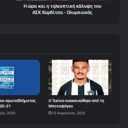
-
Η ώρα και η τηλεοπτική κάλυψη του
Ολυμπιακός
ΑΣΚ Καρδίτσα - Ολυμπιακός
του πρωταθλήματος
Ο Τικίνιο ανακοινώθηκε από τη
020-21
Μποταφόγκο
ίου, 2020
13 Αυγούστου, 2022