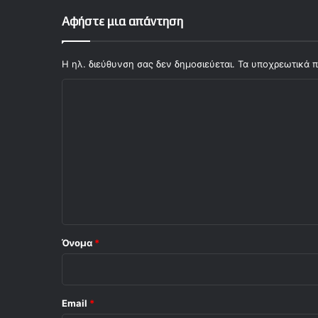
Αφήστε μια απάντηση
Η ηλ. διεύθυνση σας δεν δημοσιεύεται.
Τα υποχρεωτικά π
Σ
χ
ό
λ
ι
ο
*
Όνομα
*
Email
*