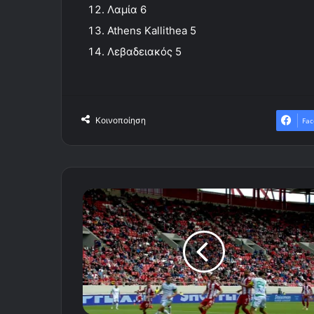
Λαμία 6
Athens Kallithea 5
Λεβαδειακός 5
Κοινοποίηση
Fac
Τα
highlights
του
Ολυμπιακός
-
Λεβαδειακός
2-
2
(Video)