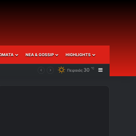
ΩΜΑΤΑ
ΝΕΑ & GOSSIP
HIGHLIGHTS
℃
30
Sidebar
Πειραιάς