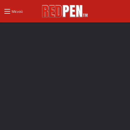
Μενού