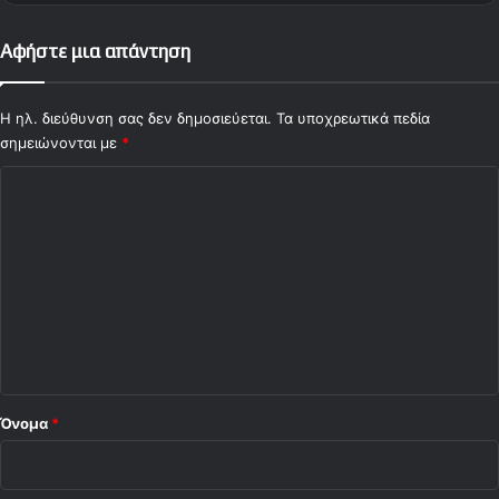
Αφήστε μια απάντηση
Η ηλ. διεύθυνση σας δεν δημοσιεύεται.
Τα υποχρεωτικά πεδία
σημειώνονται με
*
Σ
χ
ό
λ
ι
ο
*
Όνομα
*