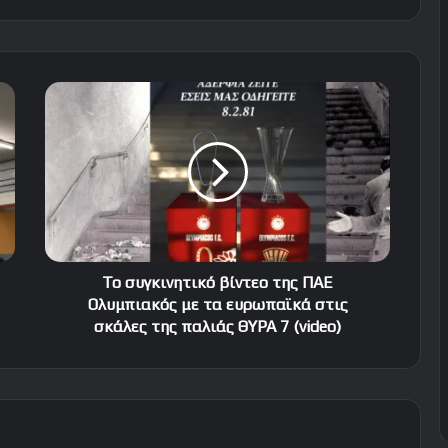
Το
συγκινητικό
βίντεο
της
ΠΑΕ
Ολυμπιακός
με
τα
ευρωπαϊκά
στις
Το συγκινητικό βίντεο της ΠΑΕ
σκάλες
Ολυμπιακός με τα ευρωπαϊκά στις
της
σκάλες της παλιάς ΘΥΡΑ 7 (video)
παλιάς
ΘΥΡΑ
7
(video)