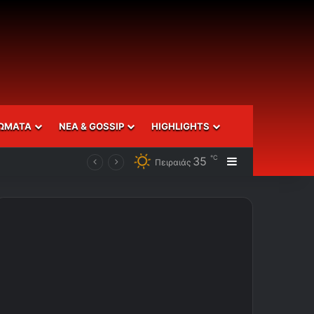
ΩΜΑΤΑ
ΝΕΑ & GOSSIP
HIGHLIGHTS
℃
35
Sidebar
Πειραιάς