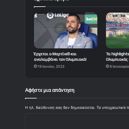
Έρχεται ο Μαρτίνεθ και
Τα highlight
αναλαμβάνει τον Ολυμπιακό!
Ολυμπιακός 0
19 Ιουνίου, 2023
8 Ιανουαρί
Αφήστε μια απάντηση
Η ηλ. διεύθυνση σας δεν δημοσιεύεται.
Τα υποχρεωτικά π
Σ
χ