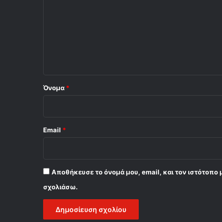
ό
λ
ι
ο
*
Όνομα
*
Email
*
Αποθήκευσε το όνομά μου, email, και τον ιστότοπο 
σχολιάσω.