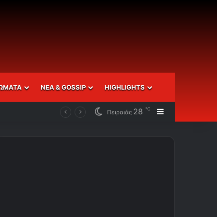
ΩΜΑΤΑ
ΝΕΑ & GOSSIP
HIGHLIGHTS
℃
28
Sidebar
Πειραιάς