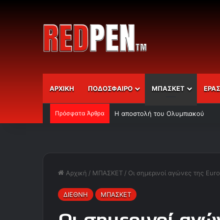
ΑΡΧΙΚΗ
ΠΟΔΟΣΦΑΙΡΟ
ΜΠΑΣΚΕΤ
ΕΡΑ
Πρόσφατα Άρθρα
Η αποστολή του Ολυμπιακού
Αρχική
/
ΜΠΑΣΚΕΤ
/
Οι σημερινοί αγώνες της Eur
ΔΙΕΘΝΗ
ΜΠΑΣΚΕΤ