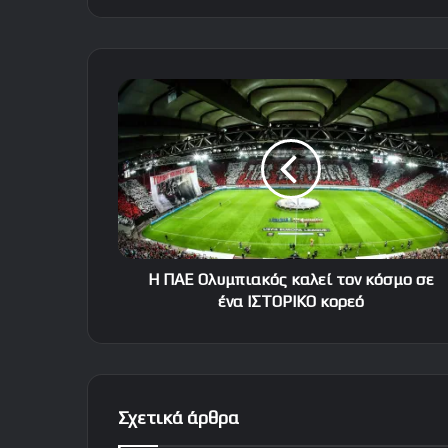
Η
ΠΑΕ
Ολυμπιακός
καλεί
τον
κόσμο
σε
ένα
ΙΣΤΟΡΙΚΟ
κορεό
Η ΠΑΕ Ολυμπιακός καλεί τον κόσμο σε
ένα ΙΣΤΟΡΙΚΟ κορεό
Σχετικά άρθρα