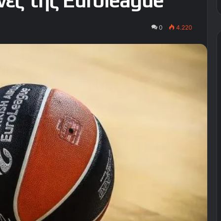
νες της Euroleague
0
4.220