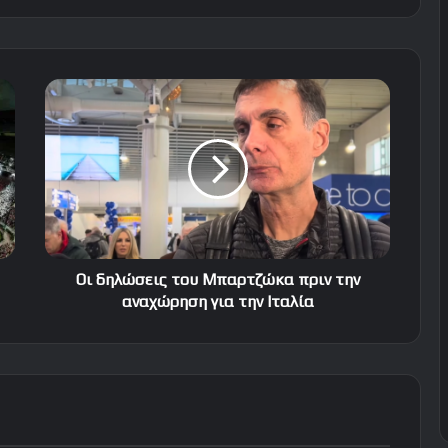
Οι
δηλώσεις
του
Μπαρτζώκα
πριν
την
αναχώρηση
για
την
Ιταλία
Οι δηλώσεις του Μπαρτζώκα πριν την
αναχώρηση για την Ιταλία