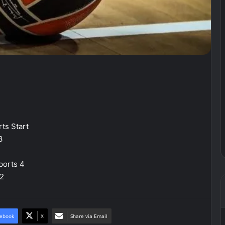
ts Start
3
ports 4
 2
ebook
X
Share via Email