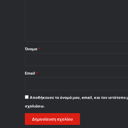
ό
λ
ι
ο
*
Όνομα
*
Email
*
Αποθήκευσε το όνομά μου, email, και τον ιστότοπο 
σχολιάσω.