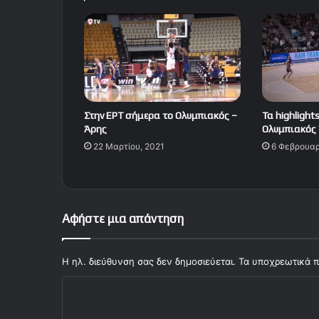
Στην ΕΡΤ σήμερα το Ολυμπιακός –
Τα highlight
Άρης
Ολυμπιακός 
22 Μαρτίου, 2021
6 Φεβρουαρ
Αφήστε μια απάντηση
Η ηλ. διεύθυνση σας δεν δημοσιεύεται.
Τα υποχρεωτικά π
Σ
χ